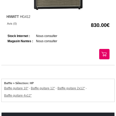
HIWATT
HG412
Avis (0)
830.00
Stock Internet :
Nous consulter
Magasin Nantes :
Nous consulter
Baffle > Sélection: HP
Baffle guitare 10"
Baffle guitare 12"
Baffle guitare 2x12"
-
-
-
Baffle guitare 4x12"