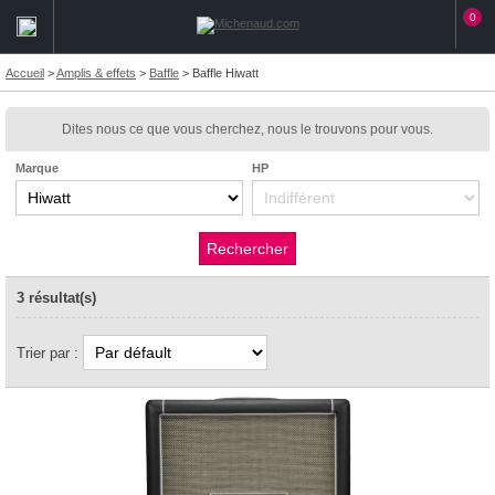
0
Accueil
>
Amplis & effets
>
Baffle
>
Baffle Hiwatt
Dites nous ce que vous cherchez, nous le trouvons pour vous.
Marque
HP
3 résultat(s)
Trier par :