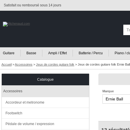
Satisfait ou remboursé sous 14 jours
Guitare
Basse
Ampli / Effet
Batterie / Percu
Piano / c
Accueil
>
Accessoires
>
Jeux de cordes guitare folk
>
Jeux de cordes guitare folk Ernie Ball
Catalogue
Accessoires
Marque
Accordeur et metronome
Footswitch
Pédale de volume / expression