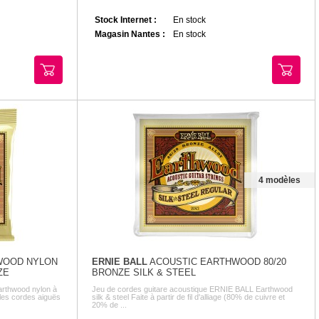
Stock Internet :
En stock
Magasin Nantes :
En stock
4 modèles
WOOD NYLON
ERNIE BALL
ACOUSTIC EARTHWOOD 80/20
ZE
BRONZE SILK & STEEL
arthwood nylon à
Jeu de cordes guitare acoustique ERNIE BALL Earthwood
 les cordes aiguës
silk & steel Faite à partir de fil d'alliage (80% de cuivre et
20% de ...