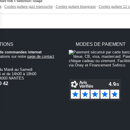
tare folk > Sélection: Usage
k
Cordes guitare jazz manouche
Cordes guitare bluegrass
Cordes guitare 12 
-
-
-
TIONS
MODES DE PAIEMENT
i de commandes internet
ations sur notre
page de contact
du Mardi au Samedi
 et de 14h00 à 19h00
 44000 NANTES
0 42
n garantissant la conformité avec les réglementations. Personnalisez vos préférences pour c