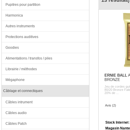
13 résultat(
Pupitres pour partition
Harmonica
Autres instruments
Protections auditives
Goodies
Alimentations / transfos / piles
Librairie / méthodes
ERNIE BALL
A
BRONZE
Mégaphone
Jeu de cordes gu
80/20 Bronze Faite 
Câblage et connectiques
20% de ...
Câbles intrument
Avis (2)
Câbles audio
Stock Internet 
Câbles Patch
Magasin Nante