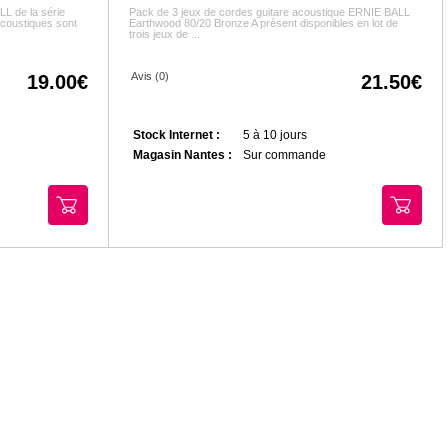
LL de la série
Pack de 3 jeux de cordes guitare acoustique ERNIE BALL
oustiques sont
Earthwood 80/20 Bronze A présent disponibles en lot de
trois jeux de ...
Avis (0)
19.00
21.50
Stock Internet :
5 à 10 jours
Magasin Nantes :
Sur commande