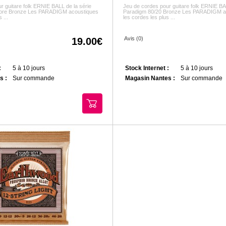
r guitare folk ERNIE BALL de la série
Jeu de cordes pour guitare folk ERNIE BA
ore Bronze Les PARADIGM acoustiques
Paradigm 80/20 Bronze Les PARADIGM ac
 ...
les cordes les plus ...
Avis (0)
19.00
:
5 à 10 jours
Stock Internet :
5 à 10 jours
s :
Sur commande
Magasin Nantes :
Sur commande