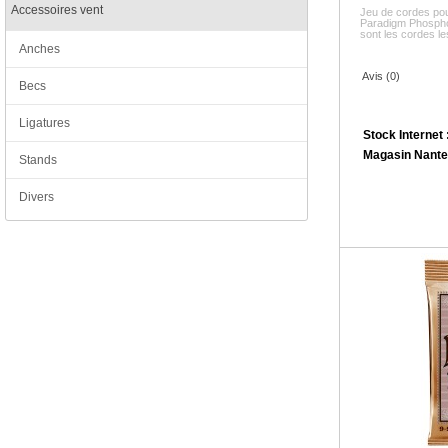
Accessoires vent
Jeu de cordes pou
Paradigm Phosph
sont les cordes les
Anches
Avis (0)
Becs
Ligatures
Stock Internet 
Magasin Nante
Stands
Divers