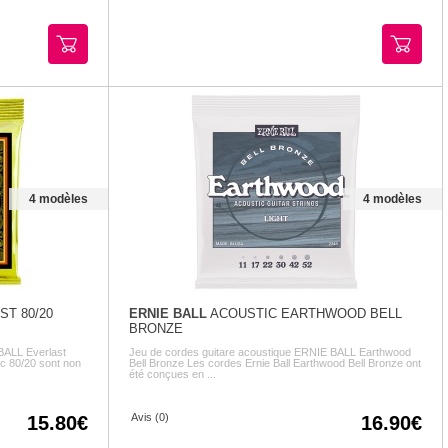
4 modèles
4 modèles
T 80/20
ERNIE BALL
ACOUSTIC EARTHWOOD BELL
BRONZE
BALL Everlast
Jeu de cordes guitare acoustique ERNIE BALL Earthwood
c 80/20 sont non
Bell Bronze Les cordes Ernie Ball Earthwood Bell Bronze ont
été conçues en ...
Avis (0)
15.80
16.90