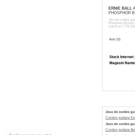
ERNIE BALL
A
PHOSPHOR BR
Jeu de cordes gu
Phosphor Bronze Fa
cuivre et 7,7% d'éta
Avis (0)
Stock Internet 
Magasin Nante
Jeux de cordes guit
Cordes guitare Ext
Jeux de cordes guit
Cordes guitare B