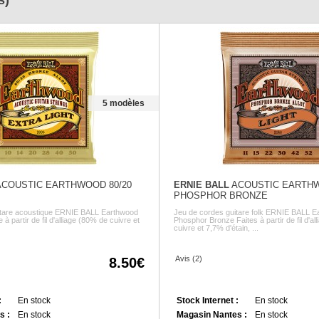
s)
5 modèles
COUSTIC EARTHWOOD 80/20
ERNIE BALL
ACOUSTIC EARTH
PHOSPHOR BRONZE
itare acoustique ERNIE BALL Earthwood
Jeu de cordes guitare folk ERNIE BALL 
à partir de fil d'alliage (80% de cuivre et
Phosphor Bronze Faites à partir de fil d'al
cuivre et 7,7% d'étain, ...
Avis (2)
8.50
:
En stock
Stock Internet :
En stock
s :
En stock
Magasin Nantes :
En stock