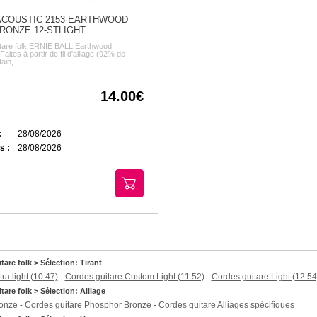
COUSTIC 2153 EARTHWOOD
ONZE 12-STLIGHT
itare folk ERNIE BALL Earthwood
ites à partir de fil d'alliage (92% de
in, ...
14.00
:
28/08/2026
s :
28/08/2026
are folk > Sélection: Tirant
ra light (10.47)
Cordes guitare Custom Light (11.52)
Cordes guitare Light (12.54
-
-
are folk > Sélection: Alliage
ronze
Cordes guitare Phosphor Bronze
Cordes guitare Alliages spécifiques
-
-