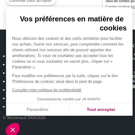
Continuer sans accepter
Jeux de cordes gui
Cordes guitare fol
Vos préférences en matière de
cookies
Nous utilisons des cookies et des outils similaires pour faciliter
vos achats, fournir nos services, pour comprendre comment les
MICHENAUD.COM
INFORMA
clients utilisent nos services afin de pouvoir apporter des
Hotline et suiv
améliorations. Si vous ne souhaitez pas accepter tous les
Qui sommes nous ?
Toutes les inform
cookies ou si vous souhaitez en savoir plus, cliquer sur «
Plan du site
Paramétrer ».
Magasin
ouvert 
Mentions légales
Pour modifier vos préférences par la suite, cliquez sur le lien
de 10h00 à 12h45
Conditions générales de vente
18 allée Baco -
'Préférences de cookies' situé dans le pied de page.
T.
02 40 35 3
Politique de confidentialité
Consulter notre politique de confidentialité
Cookies : Vos préférences
Consentements certifiés par
Nos occasions
Paramétrer
Tout accepter
© Michenaud 2000/2026
Axeptio consent
Plateforme de Gestion du Consentement : Personnalisez vos Options
Notre plateforme vous permet d'adapter et de gérer vos paramètres de confidentialité, e