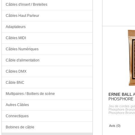
Câbles d'insert / Bretelles
Câbles Haut Parleur
Adaptateurs
Câbles MIDI
Câbles Numériques
Câble d'alimentation
Câbles DMX
Câble BNC
Multipaires / Boitiers de scène
ERNIE BALL
A
PHOSPHORE
Autres Câbles
Jeu de cordes gui
Phosphore Bronze 
Phosphore Bronze 
Connectiques
Avis (0)
Bobines de câble