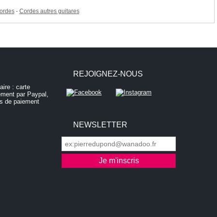
cordes
Cordes autres guitares
-
REJOIGNEZ-NOUS
NEWSLETTER
ontrôler la manière dont vos informations sont manipulées.