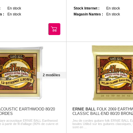
:
En stock
Stock Internet :
En stock
s :
En stock
Magasin Nantes :
En stock
2 modèles
COUSTIC EARTHWOOD 80/20
ERNIE BALL
FOLK 2069 EARTH
CORDES
CLASSIC BALL-END 80/20 BRON
itare acoustique ERNIE BALL Earthwood
Jeu de cordes guitare folk ERNIE BALL E
à partir de fil d'alliage (80% de cuivre et
boules Utilisé sur les guitares classiques,
sont en ...