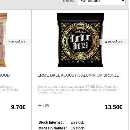
Trier par :
5 modèles
4 modèles
WOOD
ERNIE BALL
ACOUSTIC ALUMINIUM BRONZE
Earthwood
Jeu de cordes guitare acoustique ERNIE BALL Aluminum
liage (92% de
Bronze Avec les cordes pour guitare acoustique Aluminum
Bronze, Ernie Ball ...
Avis (0)
9.70
13.50
Stock Internet :
En stock
Magasin Nantes :
En stock