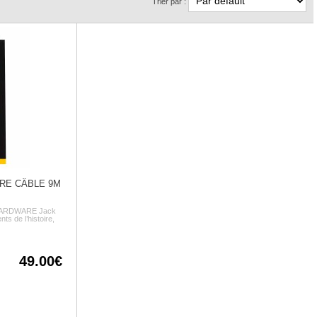
Trier par :
RE CÂBLE 9M
HARDWARE Jack
nts de l’histoire,
49.00