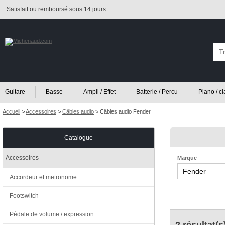
Satisfait ou remboursé sous 14 jours
Guitare
Basse
Ampli / Effet
Batterie / Percu
Piano / c
Accueil
>
Accessoires
>
Câbles audio
>
Câbles audio Fender
Catalogue
Accessoires
Marque
Accordeur et metronome
Footswitch
Pédale de volume / expression