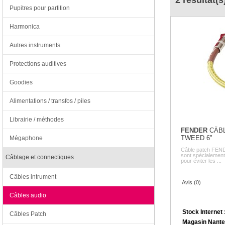
2 résultat(s
Pupitres pour partition
Harmonica
Autres instruments
Protections auditives
Goodies
Alimentations / transfos / piles
Librairie / méthodes
FENDER
CÂBL
TWEED 6"
Mégaphone
Câble patch FEN
sont spécialement 
Câblage et connectiques
pour éviter les ...
Câbles intrument
Avis (0)
Câbles audio
Stock Internet 
Câbles Patch
Magasin Nante