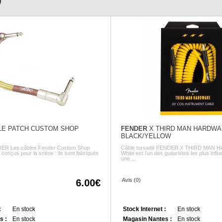
)
E PATCH CUSTOM SHOP
FENDER
X THIRD MAN HARDWA
BLACK/YELLOW
DER Les câbles Fender Custom Shop
Câble torsadé FENDER X THIRD MAN 
conçus pour la scène : ils sont fabriqués
White est l’un des guitaristes les plus influe
une ...
Avis (0)
6.00
:
En stock
Stock Internet :
En stock
s :
En stock
Magasin Nantes :
En stock