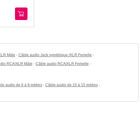
XLR Mâle
Câble audio Jack symétrique /XLR Femelle
-
-
udio RCA/XLR Mâle
Câble audio RCA/XLR Femelle
-
-
le audio de 6 à 9 mètres
Câble audio de 10 à 15 mètres
-
-