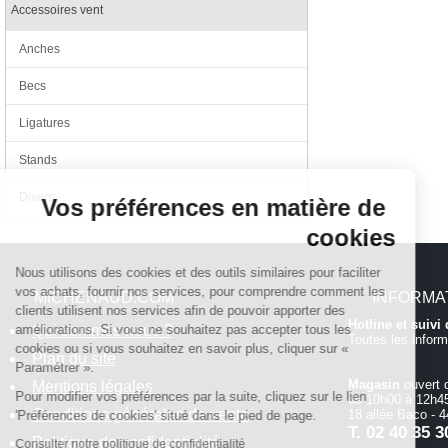
Accessoires vent
Anches
Becs
Ligatures
Continuer sans accepter
Stands
Divers
Vos préférences en matière de
cookies
Nous utilisons des cookies et des outils similaires pour faciliter
vos achats, fournir nos services, pour comprendre comment les
MICHENAUD.COM
INFORMA
clients utilisent nos services afin de pouvoir apporter des
Hotline et suiv
Qui sommes nous ?
améliorations. Si vous ne souhaitez pas accepter tous les
Toutes les inform
cookies ou si vous souhaitez en savoir plus, cliquer sur «
Plan du site
Paramétrer ».
Magasin
ouvert 
Mentions légales
Pour modifier vos préférences par la suite, cliquez sur le lien
de 10h00 à 12h45
Conditions générales de vente
18 allée Baco -
'Préférences de cookies' situé dans le pied de page.
T.
02 40 35 3
Politique de confidentialité
Consulter notre politique de confidentialité