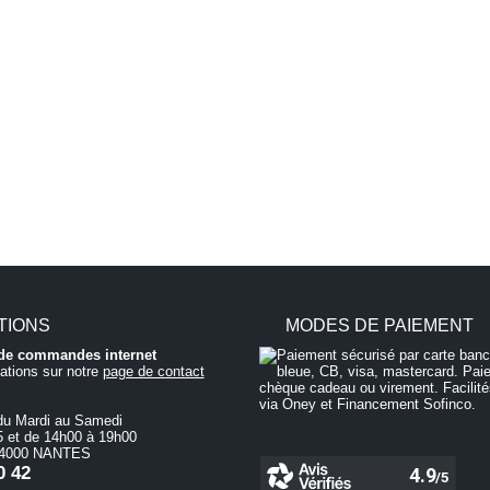
TIONS
MODES DE PAIEMENT
i de commandes internet
ations sur notre
page de contact
du Mardi au Samedi
 et de 14h00 à 19h00
 44000 NANTES
0 42