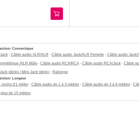
lection: Connectique
/Jack
Câble audio XLR/XLR
Câble audio Jack/XLR Femelle
Câble audio Jack/
-
-
-
 symétrique /XLR Mâle
Câble audio RCA/RCA
Câble audio RCA/Jack
Câble a
-
-
-
ack stéréo / Mini-Jack stéréo
Rallonge
-
lection: Longeur
, moins d'1 mètre
Câble audio de 1 à 3 mètres
Câble audio de 3 à 6 mètres
Câb
-
-
-
 plus de 15 mètres