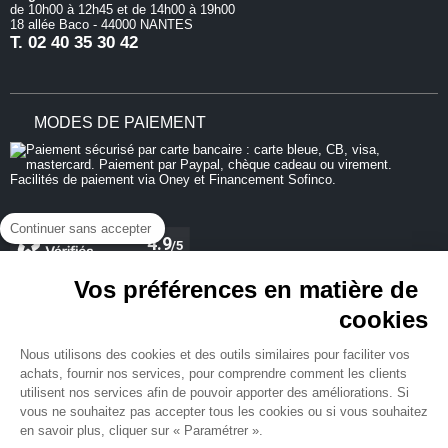
de 10h00 à 12h45 et de 14h00 à 19h00
18 allée Baco - 44000 NANTES
T.
02 40 35 30 42
MODES DE PAIEMENT
Continuer sans accepter
Vos préférences en matière de
cookies
REJOIGNEZ-NOUS
Nous utilisons des cookies et des outils similaires pour faciliter vos
achats, fournir nos services, pour comprendre comment les clients
utilisent nos services afin de pouvoir apporter des améliorations. Si
vous ne souhaitez pas accepter tous les cookies ou si vous souhaitez
en savoir plus, cliquer sur « Paramétrer ».
NEWSLETTER