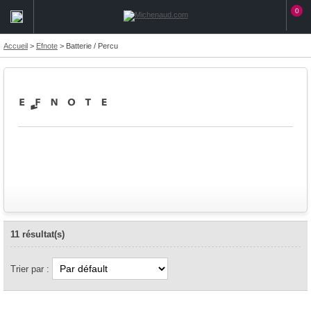
0
Accueil
>
Efnote
>
Batterie / Percu
11 résultat(s)
Trier par :