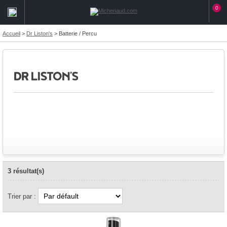
0
Accueil
>
Dr Liston's
>
Batterie / Percu
3 résultat(s)
Trier par :