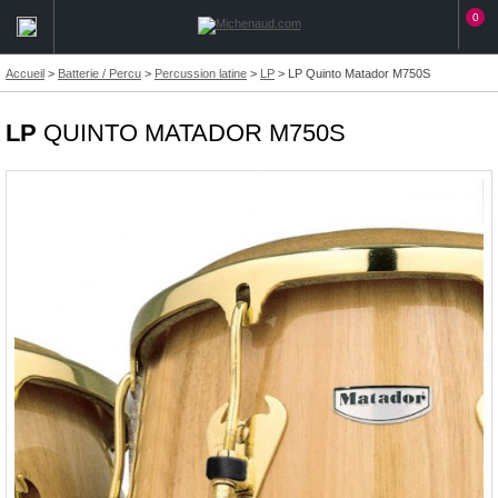
0
Accueil
>
Batterie / Percu
>
Percussion latine
>
LP
>
LP Quinto Matador M750S
LP
QUINTO MATADOR M750S