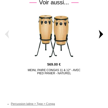
Voir aussi...
569.00
MEINL PAIRE CONGAS 11 & 12" - AVEC
MEINL TUMBA
PIED PANIER - NATUREL
PANI
Percussion latine > Type > Conga