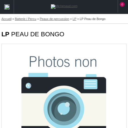
0
Accueil
>
Batterie / Percu
>
Peaux de percussion
>
LP
>
LP Peau de Bongo
LP
PEAU DE BONGO