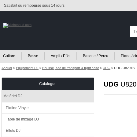
Satisfait ou remboursé sous 14 jours
Guitare
Basse
Ampli / Effet
Batterie / Percu
Piano / c
Accueil
>
Equipement DJ
>
Housse, sac de transport & flight case
>
UDG
>
UDG U8201BL C
UDG
U820
Catalogue
Matériel DJ
Platine Vinyle
Table de mixage DJ
Effets DJ