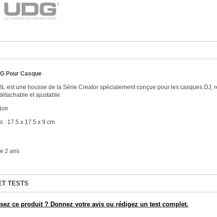
G Pour Casque
BL est une housse de la Série Creator spécialement conçue pour les casques DJ, rés
étachable et ajustable.
Noir
 : 17.5 x 17.5 x 9 cm
e 2 ans
ET TESTS
ez ce produit ? Donnez votre avis ou rédigez un test complet.