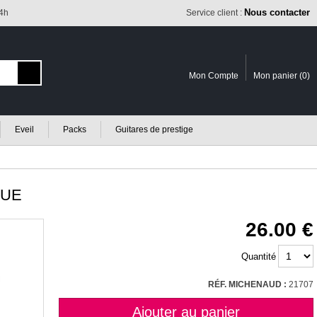
Nous contacter
24h
Service client :
Mon Compte
Mon panier (
0
)
Eveil
Packs
Guitares de prestige
QUE
26.00
Quantité
RÉF. MICHENAUD :
21707