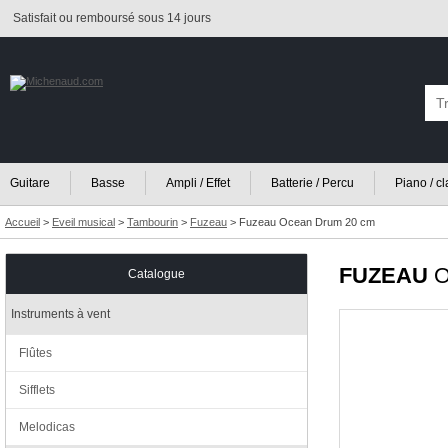
Satisfait ou remboursé sous 14 jours
Guitare
Basse
Ampli / Effet
Batterie / Percu
Piano / c
Accueil
>
Eveil musical
>
Tambourin
>
Fuzeau
>
Fuzeau Ocean Drum 20 cm
FUZEAU
O
Catalogue
Instruments à vent
Flûtes
Sifflets
Melodicas