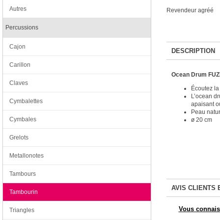
Autres
Revendeur agréé
Percussions
Cajon
DESCRIPTION
Carillon
Ocean Drum FU
Claves
Écoutez la 
L’ocean dr
Cymbalettes
apaisant o
Peau natur
Cymbales
ø 20 cm
Grelots
Metallonotes
Tambours
AVIS CLIENTS 
Tambourin
Vous connaiss
Triangles