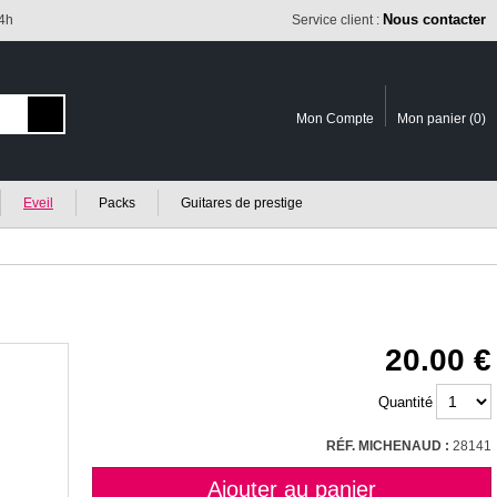
Nous contacter
24h
Service client :
Mon Compte
Mon panier (
0
)
Eveil
Packs
Guitares de prestige
20.00
Quantité
RÉF. MICHENAUD :
28141