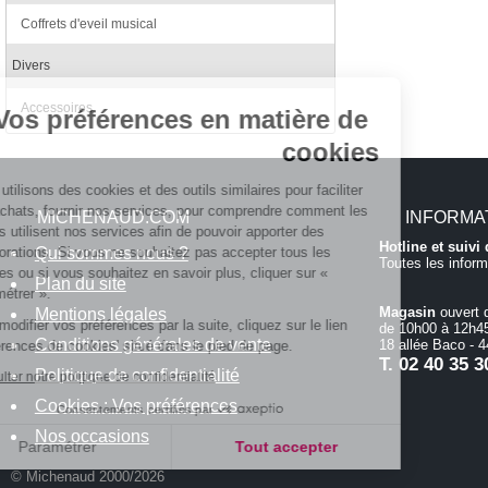
Coffrets d'eveil musical
Continuer sans accepter
Divers
Accessoires
Vos préférences en matière de
cookies
Nous utilisons des cookies et des outils similaires pour faciliter
vos achats, fournir nos services, pour comprendre comment les
MICHENAUD.COM
INFORMA
clients utilisent nos services afin de pouvoir apporter des
Hotline et suiv
Qui sommes nous ?
améliorations. Si vous ne souhaitez pas accepter tous les
Toutes les inform
cookies ou si vous souhaitez en savoir plus, cliquer sur «
Plan du site
Paramétrer ».
Magasin
ouvert 
Mentions légales
Pour modifier vos préférences par la suite, cliquez sur le lien
de 10h00 à 12h45
Conditions générales de vente
18 allée Baco -
'Préférences de cookies' situé dans le pied de page.
T.
02 40 35 3
Politique de confidentialité
Consulter notre politique de confidentialité
Cookies : Vos préférences
Consentements certifiés par
Nos occasions
Paramétrer
Tout accepter
© Michenaud 2000/2026
Axeptio consent