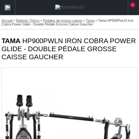
0
Accueil
>
Batterie / Percu
>
Pédales de grosse caisse
>
Tama
>
Tama HP900PwLN Iron
Cobra Power Glide - Double Pédale Grosse Caisse Gaucher
TAMA
HP900PWLN IRON COBRA POWER
GLIDE - DOUBLE PÉDALE GROSSE
CAISSE GAUCHER