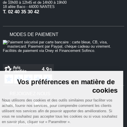
de 10h00 à 12h45 et de 14h00 à 19h00
18 allée Baco - 44000 NANTES
T.
02 40 35 30 42
MODES DE PAIEMENT
Continuer sans accepter
Vos préférences en matière de
cookies
REJOIGNEZ-NOUS
Nous utilisons des cookies et des outils similaires pour faciliter vos
achats, fournir nos services, pour comprendre comment les clients
utilisent nos services afin de pouvoir apporter des améliorations. Si
vous ne souhaitez pas accepter tous les cookies ou si vous souhaitez
en savoir plus, cliquer sur « Paramétrer ».
NEWSLETTER