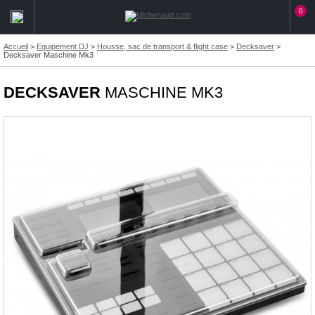
0
Accueil
>
Equipement DJ
>
Housse, sac de transport & flight case
>
Decksaver
>
Decksaver Maschine Mk3
DECKSAVER
MASCHINE MK3