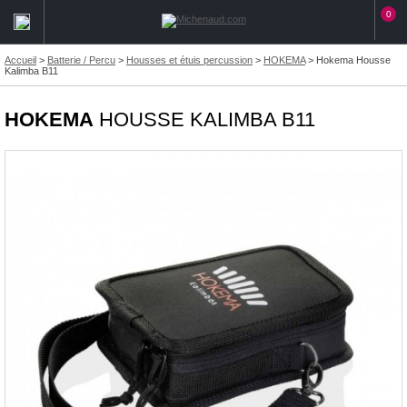
0
Accueil
>
Batterie / Percu
>
Housses et étuis percussion
>
HOKEMA
>
Hokema Housse
Kalimba B11
HOKEMA
HOUSSE KALIMBA B11