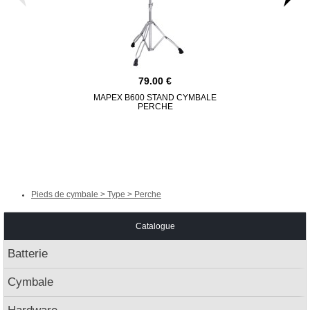
79.00
MAPEX B600 STAND CYMBALE
TAMA HC43B
PERCHE
PERCHE
Pieds de cymbale > Type > Perche
Catalogue
Batterie
Cymbale