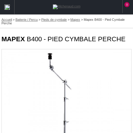
0
Accueil
>
Batterie / Percu
>
Pieds de cymbale
>
Mapex
>
Mapex B400 - Pied Cymbale
Perche
MAPEX
B400 - PIED CYMBALE PERCHE