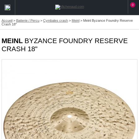
0
Accueil
>
Batterie / Percu
>
Cymbales crash
>
Meinl
>
Meinl Byzance Foundry Reserve
Crash 18"
MEINL
BYZANCE FOUNDRY RESERVE
CRASH 18"