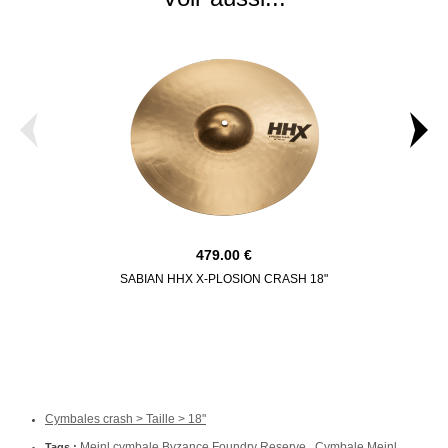
479.00
SABIAN HHX X-PLOSION CRASH 18"
SABIAN HHX
Cymbales crash > Taille > 18"
Meinl cymbale Byzance Foundry Reserve
Cymbale Meinl
Tags :
.
.