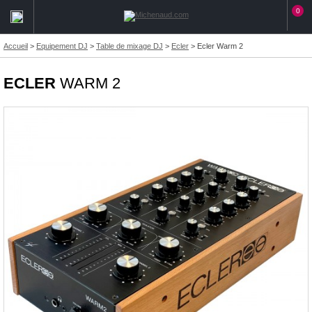
0
Accueil
>
Equipement DJ
>
Table de mixage DJ
>
Ecler
>
Ecler Warm 2
ECLER
WARM 2