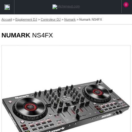
0
Accueil
>
Equipement DJ
>
Controleur DJ
>
Numark
>
Numark NS4FX
NUMARK
NS4FX