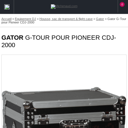
0
Accueil
>
Equipement DJ
>
Housse, sac de transport & flight case
>
Gator
>
Gator G-Tour
pour Pioneer CDJ-2000
GATOR
G-TOUR POUR PIONEER CDJ-
2000