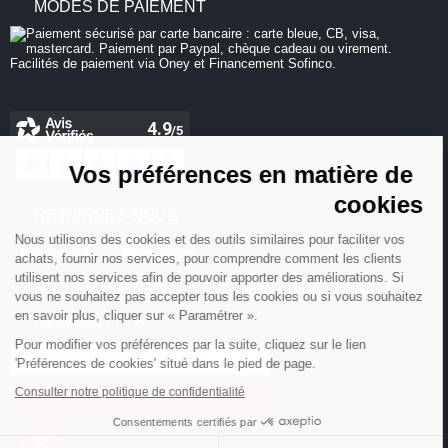
MODES DE PAIEMENT
Continuer sans accepter
Vos préférences en matière de
cookies
REJOIGNEZ-NOUS
Nous utilisons des cookies et des outils similaires pour faciliter vos
achats, fournir nos services, pour comprendre comment les clients
utilisent nos services afin de pouvoir apporter des améliorations. Si
vous ne souhaitez pas accepter tous les cookies ou si vous souhaitez
en savoir plus, cliquer sur « Paramétrer ».
NEWSLETTER
Pour modifier vos préférences par la suite, cliquez sur le lien
'Préférences de cookies' situé dans le pied de page.
Consulter notre politique de confidentialité
Consentements certifiés par