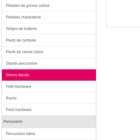
Pédales de grosse caisse
Pédales charlestone
Sièges de batterie
Pieds de cymbale
Pieds de caisse claire
Stands percussion
Divers stands
Petit Hardware
Racks
Pack hardware
Percussion
Percussion latine