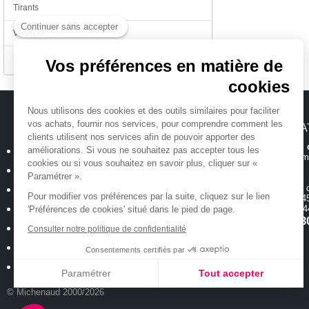
Tirants
Continuer sans accepter
Visserie
Divers
Vos préférences en matière de
cookies
Nous utilisons des cookies et des outils similaires pour faciliter
vos achats, fournir nos services, pour comprendre comment les
MICHENAUD.COM
INFORMA
clients utilisent nos services afin de pouvoir apporter des
Hotline et suiv
Qui sommes nous ?
améliorations. Si vous ne souhaitez pas accepter tous les
Toutes les inform
cookies ou si vous souhaitez en savoir plus, cliquer sur «
Plan du site
Paramétrer ».
Magasin
ouvert 
Mentions légales
Pour modifier vos préférences par la suite, cliquez sur le lien
de 10h00 à 12h45
Conditions générales de vente
18 allée Baco -
'Préférences de cookies' situé dans le pied de page.
T.
02 40 35 3
Politique de confidentialité
Consulter notre politique de confidentialité
Cookies : Vos préférences
Consentements certifiés par
Nos occasions
Paramétrer
Tout accepter
© Michenaud 2000/2026
Axeptio consent
Plateforme de Gestion du Consentement : Personnalisez vos Options