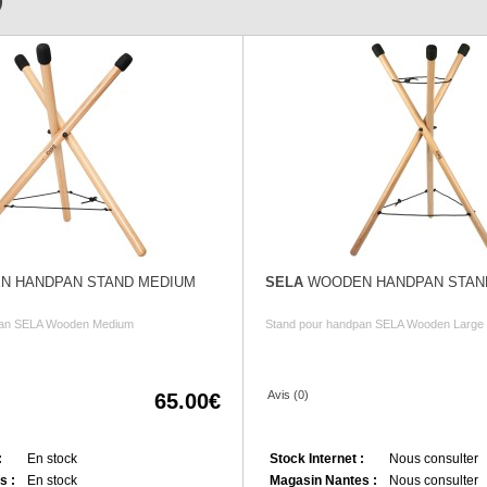
)
 HANDPAN STAND MEDIUM
SELA
WOODEN HANDPAN STAN
pan SELA Wooden Medium
Stand pour handpan SELA Wooden Large
Avis (0)
65.00
:
En stock
Stock Internet :
Nous consulter
s :
En stock
Magasin Nantes :
Nous consulter