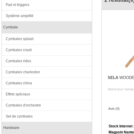
2 résultat(s
Pad et triggers
Système amplifié
Cymbale
Cymbales splash
Cymbales crash
Cymbales rides
Cymbales charleston
SELA
WOODEN
Cymbales china
Stand pour hand
Effets spéciaux
Cymbales d'orchestre
Avis (0)
Set de cymbales
Stock Internet 
Hardware
Magasin Nante