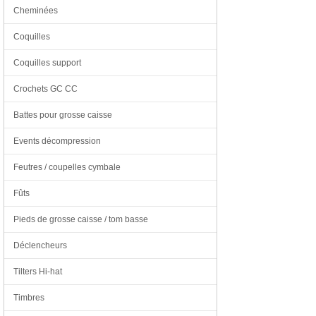
Cheminées
Coquilles
Coquilles support
Crochets GC CC
Battes pour grosse caisse
Events décompression
Feutres / coupelles cymbale
Fûts
Pieds de grosse caisse / tom basse
Déclencheurs
Tilters Hi-hat
Timbres