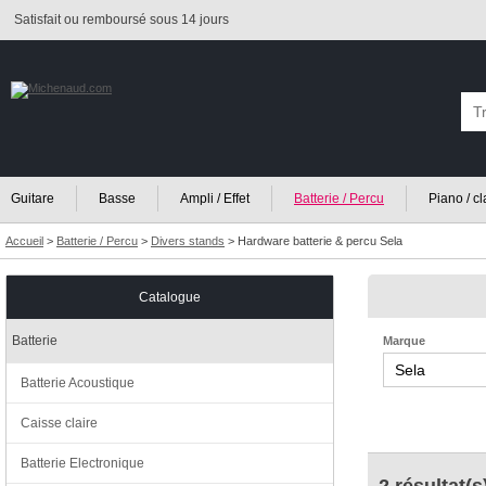
Satisfait ou remboursé sous 14 jours
Guitare
Basse
Ampli / Effet
Batterie / Percu
Piano / c
Accueil
>
Batterie / Percu
>
Divers stands
>
Hardware batterie & percu Sela
Catalogue
Batterie
Marque
Batterie Acoustique
Caisse claire
Batterie Electronique