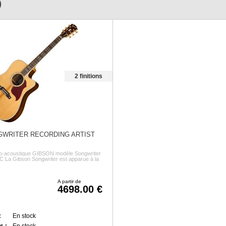
)
2 finitions
WRITER RECORDING ARTIST
tro-acoustique GIBSON modèle Songwriter
EC La Gibson Songwriter est apparue à la
A partir de
4698.00
:
En stock
s :
En stock