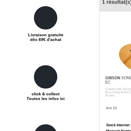
1 résultat(s
Livraison gratuite
dès 69€ d'achat
GIBSON
SONG
EC
Guitare folk élec
Recording Artist 
click & collect
fin des ...
Toutes les infos ici
Avis (0)
Stock Internet 
Magasin Nante