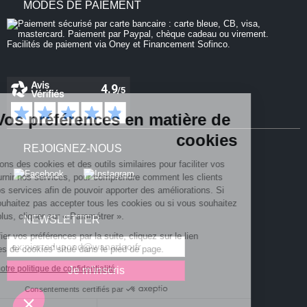
MODES DE PAIEMENT
Vos préférences en matière de
cookies
REJOIGNEZ-NOUS
Nous utilisons des cookies et des outils similaires pour faciliter vos
achats, fournir nos services, pour comprendre comment les clients
utilisent nos services afin de pouvoir apporter des améliorations. Si
vous ne souhaitez pas accepter tous les cookies ou si vous souhaitez
en savoir plus, cliquer sur « Paramétrer ».
NEWSLETTER
Pour modifier vos préférences par la suite, cliquez sur le lien
'Préférences de cookies' situé dans le pied de page.
Consulter notre politique de confidentialité
Consentements certifiés par