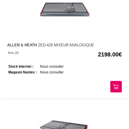
ALLEN & HEATH
ZED-428 MIXEUR ANALOGIQUE
Avis (0)
2198.00
Stock Internet :
Nous consulter
Magasin Nantes :
Nous consulter