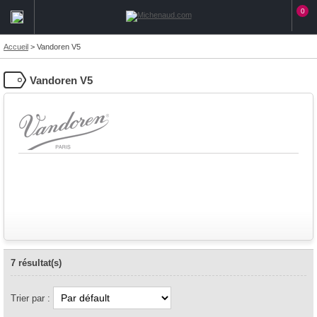
0
Accueil
>
Vandoren V5
Vandoren V5
7 résultat(s)
Trier par :