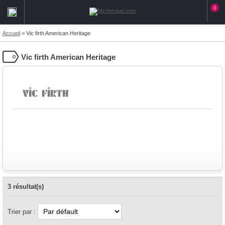
0
Accueil
>
Vic firth American Heritage
Vic firth American Heritage
3 résultat(s)
Trier par :