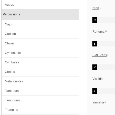
Autres
Nino
1
Percussions
R
Cajon
Rohema
98
Carillon
Claves
S
Cymbalettes
SML Paris
1
Cymbales
V
Grelots
Vic firth
1
Metallonotes
Tambours
Y
Tambourin
Yamaha
4
Triangles