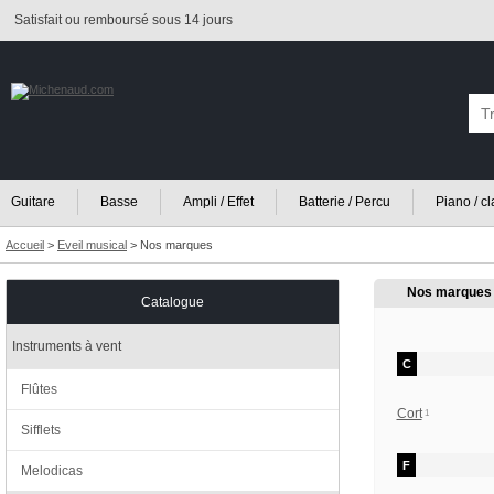
Satisfait ou remboursé sous 14 jours
Guitare
Basse
Ampli / Effet
Batterie / Percu
Piano / c
Accueil
>
Eveil musical
>
Nos marques
Nos marques
Catalogue
Instruments à vent
C
Flûtes
Cort
1
Sifflets
F
Melodicas