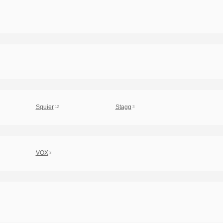
Squier
Stagg
12
3
VOX
3