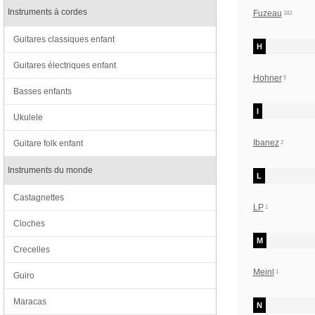
Instruments à cordes
Fuzeau
183
Guitares classiques enfant
H
Guitares électriques enfant
Hohner
5
Basses enfants
I
Ukulele
Ibanez
Guitare folk enfant
2
Instruments du monde
L
Castagnettes
LP
1
Cloches
M
Crecelles
Meinl
1
Guiro
Maracas
N