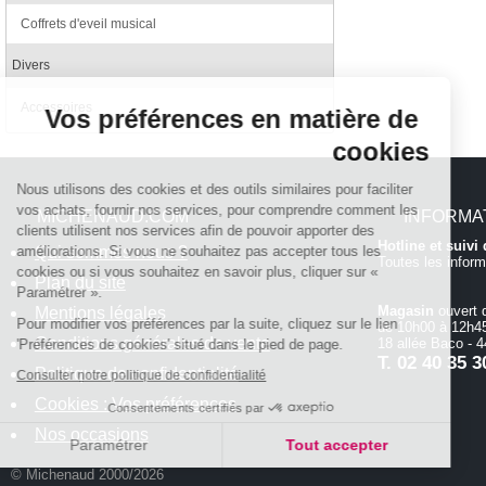
Coffrets d'eveil musical
Continuer sans accepter
Divers
Accessoires
Vos préférences en matière de
cookies
Nous utilisons des cookies et des outils similaires pour faciliter
vos achats, fournir nos services, pour comprendre comment les
MICHENAUD.COM
INFORMA
clients utilisent nos services afin de pouvoir apporter des
Hotline et suiv
Qui sommes nous ?
améliorations. Si vous ne souhaitez pas accepter tous les
Toutes les inform
cookies ou si vous souhaitez en savoir plus, cliquer sur «
Plan du site
Paramétrer ».
Magasin
ouvert 
Mentions légales
Pour modifier vos préférences par la suite, cliquez sur le lien
de 10h00 à 12h45
Conditions générales de vente
18 allée Baco -
'Préférences de cookies' situé dans le pied de page.
T.
02 40 35 3
Politique de confidentialité
Consulter notre politique de confidentialité
Cookies : Vos préférences
Consentements certifiés par
Nos occasions
Paramétrer
Tout accepter
© Michenaud 2000/2026
Axeptio consent