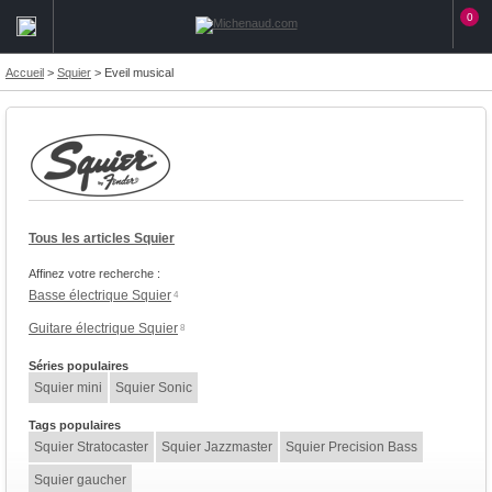
0
Accueil
>
Squier
>
Eveil musical
Tous les articles Squier
Affinez votre recherche :
Basse électrique Squier
4
Guitare électrique Squier
8
Séries populaires
Squier mini
Squier Sonic
Tags populaires
Squier Stratocaster
Squier Jazzmaster
Squier Precision Bass
Squier gaucher