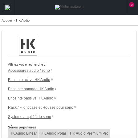
0
Accueil
>
HK Audio
Affinez votre recherche :
Accessoires audio / sono
2
Enceinte active HK Audio
18
Enceinte nomade HK Audio
1
Enceinte passive HK Audio
12
Rack / Flight case et Housse pour sono
18
Système amplifié de sono
8
Séries populaires
HK Audio Linear
HK Audio Polar
HK Audio Premium Pro