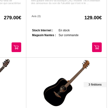
Au-delà de
Mini guitare électro-acoustique LAG modèle Tiki A l’intention
ise qui caractérise
des amoureux du son de l’ukulélé qui n’ont ni le ...
Avis (0)
279.00
129.00
Stock Internet :
En stock
Magasin Nantes :
Sur commande
3 finitions