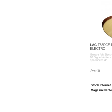
LAG
T88DCE 
ELECTRO
Guitare folk élec
88 Digne héritière
spécificités de ...
Avis (1)
Stock Internet 
Magasin Nante