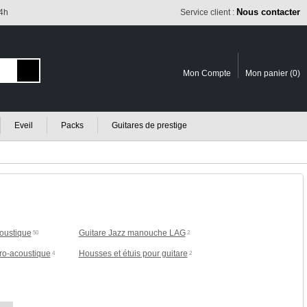
Nous contacter
24h
Service client :
Mon Compte
Mon panier (
0
)
Eveil
Packs
Guitares de prestige
coustique
Guitare Jazz manouche LAG
50
2
tro-acoustique
Housses et étuis pour guitare
4
2