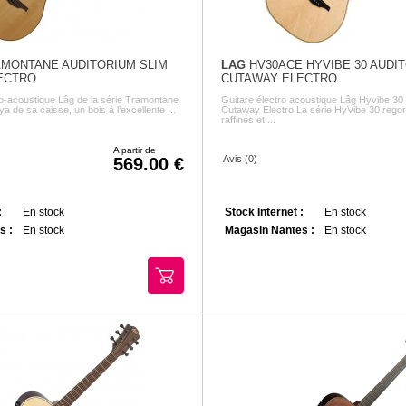
AMONTANE AUDITORIUM SLIM
LAG
HV30ACE HYVIBE 30 AUDI
ECTRO
CUTAWAY ELECTRO
ro-acoustique Lâg de la série Tramontane
Guitare électro acoustique Lâg Hyvibe 30
 de sa caisse, un bois à l’excellente ...
Cutaway Electro La série HyVibe 30 regor
raffinés et ...
A partir de
Avis (0)
569.00
:
En stock
Stock Internet :
En stock
s :
En stock
Magasin Nantes :
En stock