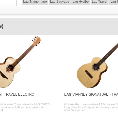
Lag Tramontane
Lag Sauvage
Lag Hyvibe
Lag Travel
Lag T
s)
AT TRAVEL ELECTRO
LAG
VIANNEY SIGNATURE - TR
 de la série Tramontane La LÂG T70TE-
Guitare électro-acoustique LAG modèle S
de la série T70, est une guitare de
La guitare Travel Signature Vianney pro
t ...
nom l'indique, un ...