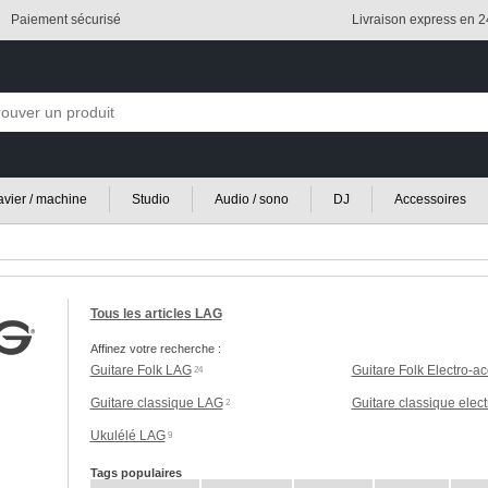
Paiement sécurisé
Livraison express en 
lavier / machine
Studio
Audio / sono
DJ
Accessoires
Tous les articles LAG
Affinez votre recherche :
Guitare Folk LAG
Guitare Folk Electro-a
24
Guitare classique LAG
Guitare classique elec
2
Ukulélé LAG
9
Tags populaires