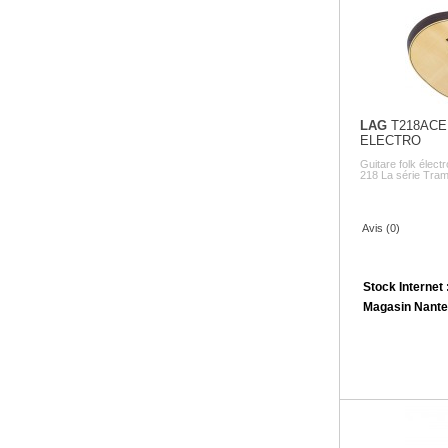
LAG
T218ACE
ELECTRO
Guitare folk élect
218 La série Tramo
Avis (0)
Stock Internet 
Magasin Nante