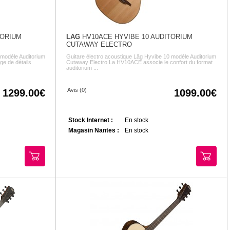
TORIUM
LAG
HV10ACE HYVIBE 10 AUDITORIUM
CUTAWAY ELECTRO
 modèle Auditorium
Guitare électro acoustique Lâg Hyvibe 10 modèle Auditorium
ge de détails
Cutaway Electro La HV10ACE associe le confort du format
auditorium ...
Avis (0)
1299.00
1099.00
Stock Internet :
En stock
Magasin Nantes :
En stock