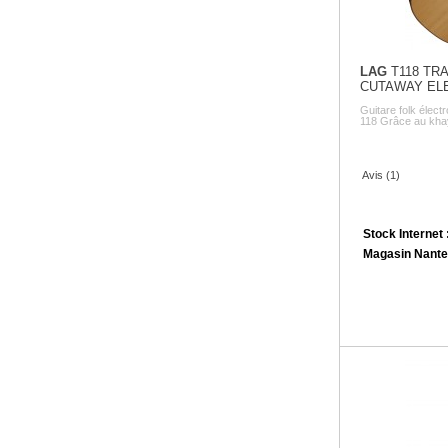
LAG
T118 TR
CUTAWAY EL
Guitare folk élect
118 Grâce au khaya
Avis (1)
Stock Internet 
Magasin Nante