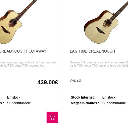
DREADNOUGHT CUTAWAY
LAG
T88D DREADNOUGHT
tro-acoustque Lag de la série Tramontane
Guitare folk Lag de la série Tramontane 88
 de la T80, cette T88 reprend les
de la T80, cette T88 reprend les spécificité
...
Avis (1)
439.00
:
En stock
Stock Internet :
En stock
s :
Sur commande
Magasin Nantes :
Sur commande