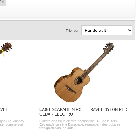
iki
Trier par :
AVEL
LAG
ESCAPADE-N-RCE - TRAVEL NYLON RED
CEDAR ÉLECTRO
ignature Vianney
Guitare classique électro-acoustique LAG de la série
pose, comme son
Escapade La série Escapade, regroupant des guitares
transportables, se dote ...