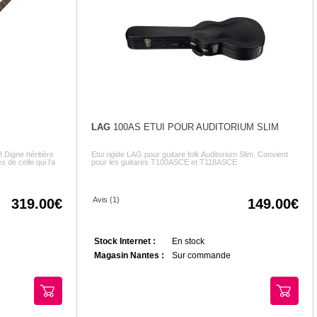
LAG
100AS ETUI POUR AUDITORIUM SLIM
 Digne héritière
Etui rigide LAG pour guitare folk Auditorium Slim. Convient
s de celle qui l'a
pour les guitares T100ASCE et T118ASCE
Avis (1)
319.00
149.00
Stock Internet :
En stock
Magasin Nantes :
Sur commande