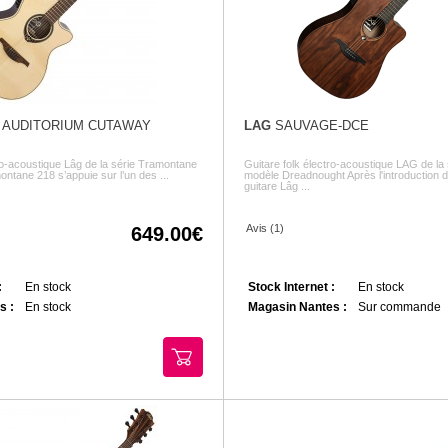
 AUDITORIUM CUTAWAY
LAG
SAUVAGE-DCE
ro-acoustique Lâg de la série Tramontane
Guitare folk électro-acoustique LÂG de la
ntane 218 s’appuie sur l’un des ...
modèle Dreadnought Après l'introduction d
guitare Lâg ...
Avis (1)
649.00
:
En stock
Stock Internet :
En stock
s :
En stock
Magasin Nantes :
Sur commande