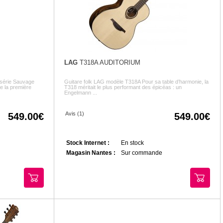
LAG
T318A AUDITORIUM
 série Sauvage
Guitare folk LAG modèle T318A Pour sa table d’harmonie, la
e la première
T318 méritait le plus performant des épicéas : un
Engelmann ...
Avis (1)
549.00
549.00
Stock Internet :
En stock
Magasin Nantes :
Sur commande