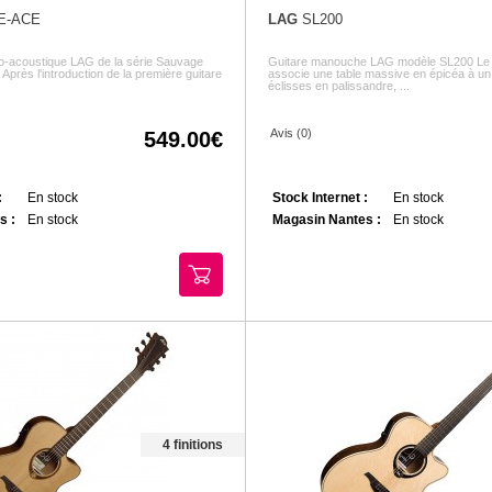
E-ACE
LAG
SL200
tro-acoustique LÂG de la série Sauvage
Guitare manouche LAG modèle SL200 Le
Après l'introduction de la première guitare
associe une table massive en épicéa à un
éclisses en palissandre, ...
Avis (0)
549.00
:
En stock
Stock Internet :
En stock
s :
En stock
Magasin Nantes :
En stock
4 finitions