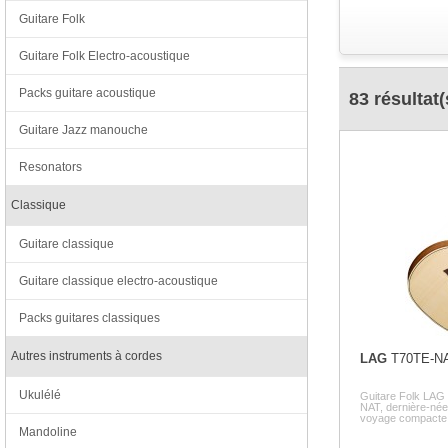
Guitare Folk
Guitare Folk Electro-acoustique
Packs guitare acoustique
83 résultat(
Guitare Jazz manouche
Resonators
Classique
Guitare classique
Guitare classique electro-acoustique
Packs guitares classiques
Autres instruments à cordes
LAG
T70TE-N
Ukulélé
Guitare Folk LÂG
NAT, dernière-née 
voyage compacte e
Mandoline