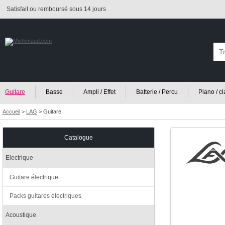
Satisfait ou remboursé sous 14 jours
Guitare
Basse
Ampli / Effet
Batterie / Percu
Piano / c
Accueil
>
LAG
>
Guitare
Catalogue
Electrique
Guitare électrique
Packs guitares électriques
Acoustique