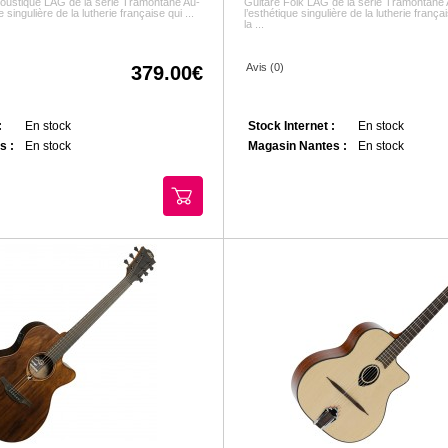
coustique LÂG de la série Tramontane Au-
Guitare Folk LÂG de la série Tramontane 
 singulière de la lutherie française qui ...
l’esthétique singulière de la lutherie frança
la ...
Avis (0)
379.00
:
En stock
Stock Internet :
En stock
s :
En stock
Magasin Nantes :
En stock