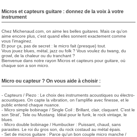
Micros et capteurs guitare : donnez de la voix à votre
instrument
Chez Michenaud.com, on aime les belles guitares. Mais ce qu'on
aime encore plus, c'est quand elles sonnent exactement comme
vous l'imaginez.
Et pour ça, pas de secret : le micro fait (presque) tout.
Vous jouez blues, métal, jazz ou folk ? Vous voulez du twang, du
growl, de la chaleur ou du tranchant ?
Bienvenue dans notre rayon Micros et capteurs pour guitare, où
chaque son a son micro.
Micro ou capteur ? On vous aide à choisir :
- Capteurs / Piezo : Le choix des instruments acoustiques ou électro-
acoustiques. On capte la vibration, on l'amplifie avec finesse, et le
public entend chaque nuance.
- Micro simple bobinage / Single Coil : Brillant, clair, claquant. C'est le
son Strat', Tele ou Mustang. Idéal pour le funk, le rock vintage, le
blues.
- Micro double bobinage / Humbucker : Puissant, chaud, sans
parasites. Le roi du gros son, du rock costaud au métal épais.
- Set de micros guitare : Parce qu'un bon couple micro manche /