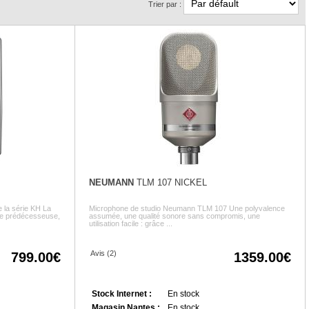
Trier par :
NEUMANN
TLM 107 NICKEL
 la série KH La
Microphone de studio Neumann TLM 107 Une polyvalence
tre prédécesseuse,
assumée, une qualité sonore sans compromis, une
utilisation facile : grâce ...
Avis (2)
799.00
1359.00
Stock Internet :
En stock
Magasin Nantes :
En stock