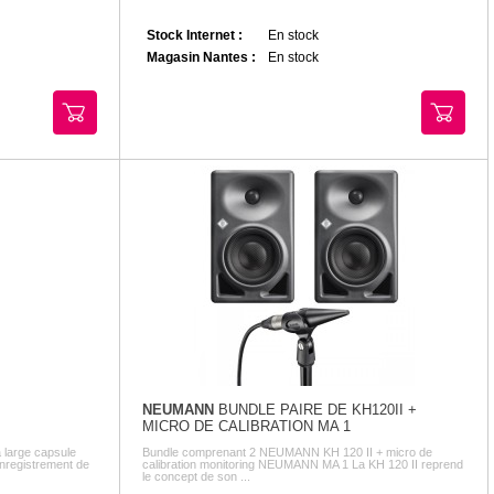
Stock Internet :
En stock
Magasin Nantes :
En stock
NEUMANN
BUNDLE PAIRE DE KH120II +
MICRO DE CALIBRATION MA 1
large capsule
Bundle comprenant 2 NEUMANN KH 120 II + micro de
’enregistrement de
calibration monitoring NEUMANN MA 1 La KH 120 II reprend
le concept de son ...