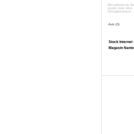
Microphone de S
studio, look rétro
l'enregistrement ..
Avis (0)
Stock Internet 
Magasin Nante