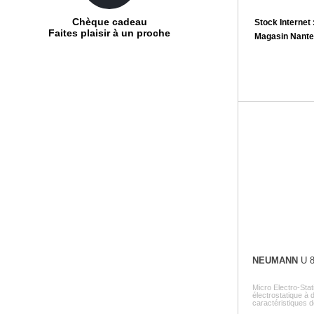
Chèque cadeau
Stock Internet 
Faites plaisir à un proche
Magasin Nante
NEUMANN
U 8
Micro Electro-St
électrostatique à 
caractéristiques de 