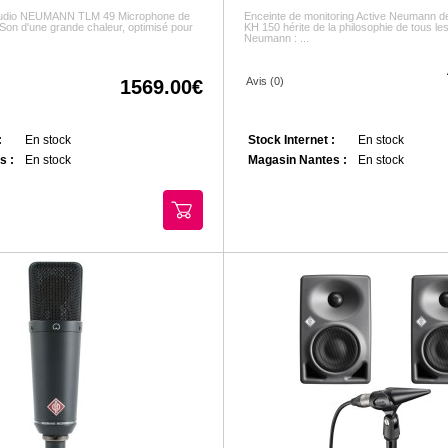
tudio NEUMANN TLM 49 Microphone de
Enceinte de monitoring Active Neumann de
. Son d'une grande chaleur, optimisé pour
KH 150 hérite de la philosophie de tous le
.
Neumann : ...
Avis (0)
1569.00
:
En stock
Stock Internet :
En stock
s :
En stock
Magasin Nantes :
En stock