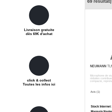
69 résultat(
Livraison gratuite
dès 69€ d'achat
NEUMANN
TL
Microphone de st
réduites contribu
click & collect
compacte, reprenan
Toutes les infos ici
Avis (1)
Stock Internet 
Magasin Nante