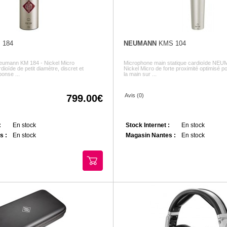
 184
NEUMANN
KMS 104
Neumann KM 184 - Nickel Micro
Microphone main statique cardioïde NE
dioïde de petit diamètre, discret et
Nickel Micro de forte proximité optimisé pou
onse ...
la main sur ...
Avis (0)
799.00
:
En stock
Stock Internet :
En stock
s :
En stock
Magasin Nantes :
En stock