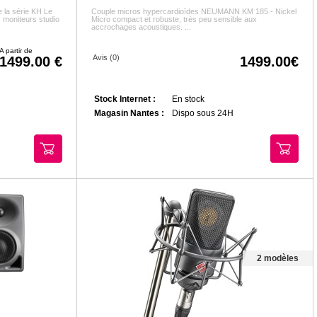
 la série KH Le
Couple micros hypercardioïdes NEUMANN KM 185 - Nickel
s moniteurs studio
Micro compact et robuste, très peu sensible aux
accrochages acoustiques. ...
A partir de
Avis (0)
1499.00
1499.00
Stock Internet :
En stock
Magasin Nantes :
Dispo sous 24H
2 modèles