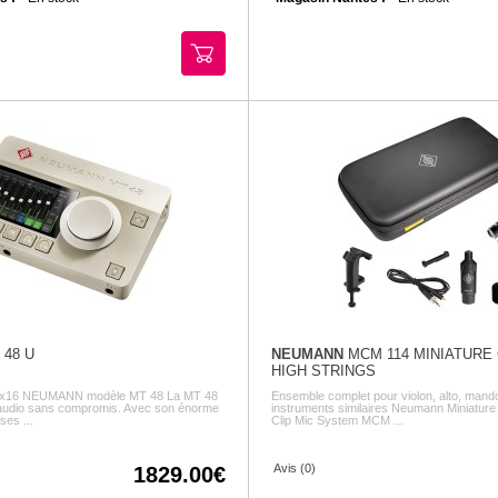
48 U
NEUMANN
MCM 114 MINIATURE 
HIGH STRINGS
 12x16 NEUMANN modèle MT 48 La MT 48
Ensemble complet pour violon, alto, mando
 audio sans compromis. Avec son énorme
instruments similaires Neumann Miniature 
es ...
Clip Mic System MCM ...
Avis (0)
1829.00