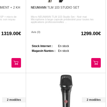
MENT + 2 KH
NEUMANN
TLM 103 STUDIO SET
SP + micro de
Micro NEUMANN TLM 103 Studio Set - Noir mat
ec son noyau
Microphone à large capsule prédestiné pour toutes les
applications professionnelles ...
Avis (0)
1319.00
1299.00
Stock Internet :
En stock
Magasin Nantes :
En stock
2 modèles
2 modèles