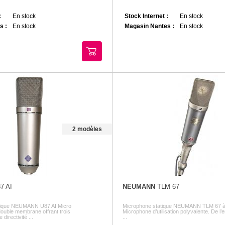
:
En stock
Stock Internet :
En stock
s :
En stock
Magasin Nantes :
En stock
2 modèles
7 AI
NEUMANN
TLM 67
atique NEUMANN U87 AI Micro
Microphone statique NEUMANN TLM 67 à 
double membrane offrant trois
Microphone d’utilisation polyvalente. De l
directivité ...
...