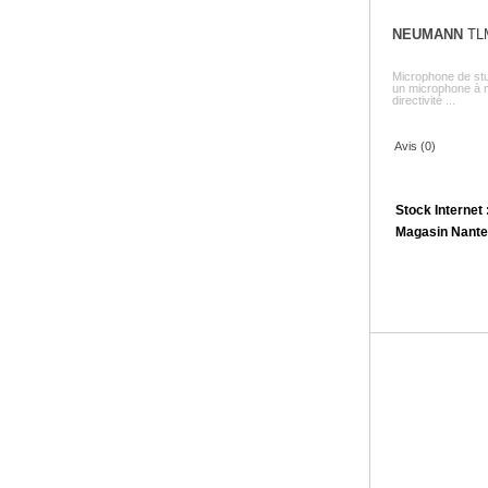
NEUMANN
TL
Microphone de s
un microphone à 
directivité ...
Avis (0)
Stock Internet 
Magasin Nante