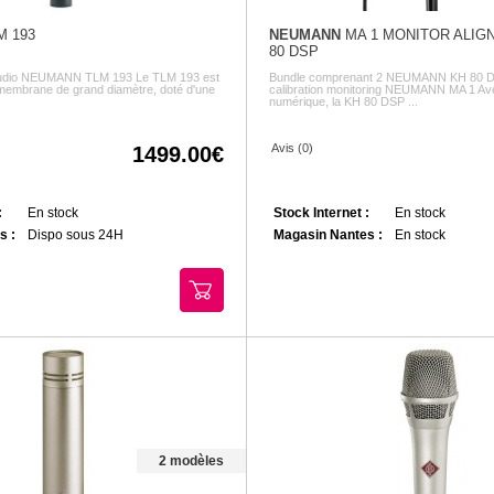
M 193
NEUMANN
MA 1 MONITOR ALIGN
80 DSP
tudio NEUMANN TLM 193 Le TLM 193 est
Bundle comprenant 2 NEUMANN KH 80 D
membrane de grand diamètre, doté d'une
calibration monitoring NEUMANN MA 1 Av
numérique, la KH 80 DSP ...
Avis (0)
1499.00
:
En stock
Stock Internet :
En stock
s :
Dispo sous 24H
Magasin Nantes :
En stock
2 modèles