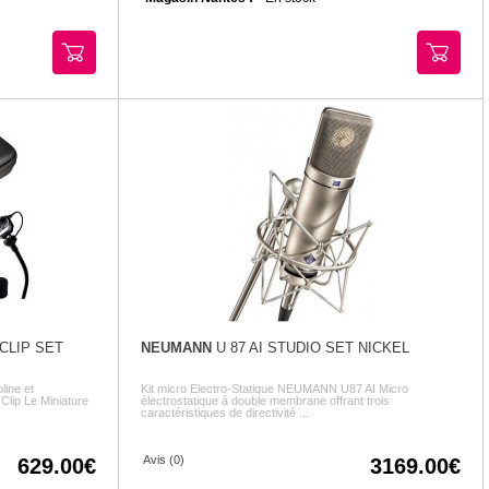
CLIP SET
NEUMANN
U 87 AI STUDIO SET NICKEL
line et
Kit micro Electro-Statique NEUMANN U87 AI Micro
Clip Le Miniature
électrostatique à double membrane offrant trois
caractéristiques de directivité ...
Avis (0)
629.00
3169.00