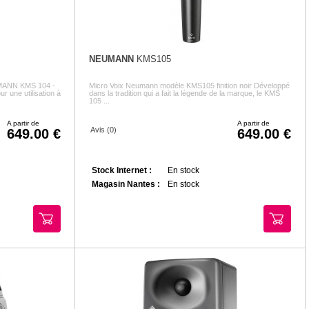
NEUMANN
KMS105
UMANN KMS 104 -
Micro Voix Neumann modèle KMS105 finition noir Développé
r une utilisation à
dans la tradition qui a fait la légende de la marque, le KMS
105 ...
A partir de
A partir de
Avis (0)
649.00
649.00
Stock Internet :
En stock
Magasin Nantes :
En stock