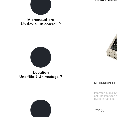
Michenaud pro
Un devis, un conseil ?
Location
Une fête ? Un mariage ?
NEUMANN
MT 
Interface audio
est une interface
plage dynamique, s
Avis (0)