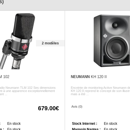
s)
2 modèles
M 102
NEUMANN
KH 120 II
udio Neumann TLM 102 Ses dimensions
Enceinte de monitoring Active Neumann de
ent à une apparence exceptionnellement
KH 120 II reprend le concept de son illus
t ...
mais a été ...
Avis (0)
679.00
:
En stock
Stock Internet :
En stock
s :
En stock
Magasin Nantes :
En stock