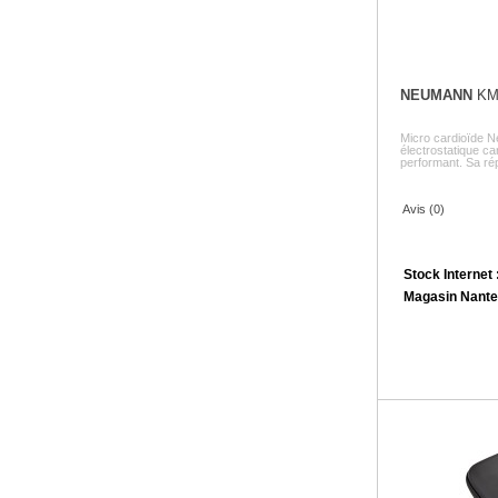
NEUMANN
KM
Micro cardioïde 
électrostatique car
performant. Sa rép
Avis (0)
Stock Internet 
Magasin Nante