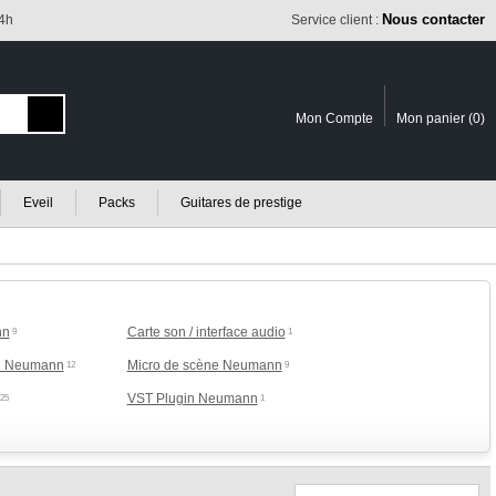
Nous contacter
24h
Service client :
Mon Compte
Mon panier (
0
)
Eveil
Packs
Guitares de prestige
nn
Carte son / interface audio
9
1
ng Neumann
Micro de scène Neumann
12
9
VST Plugin Neumann
25
1