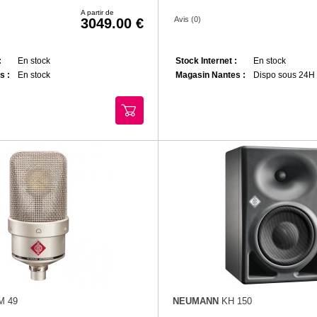
A partir de
Avis (0)
3049.00
:
En stock
Stock Internet :
En stock
s :
En stock
Magasin Nantes :
Dispo sous 24H
M 49
NEUMANN
KH 150