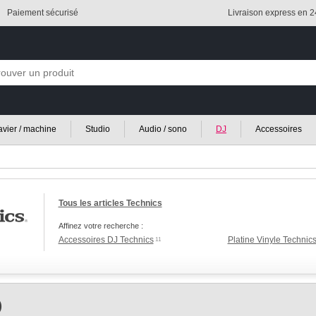
Paiement sécurisé
Livraison express en 
lavier / machine
Studio
Audio / sono
DJ
Accessoires
Tous les articles Technics
Affinez votre recherche :
Accessoires DJ Technics
Platine Vinyle Technic
11
)