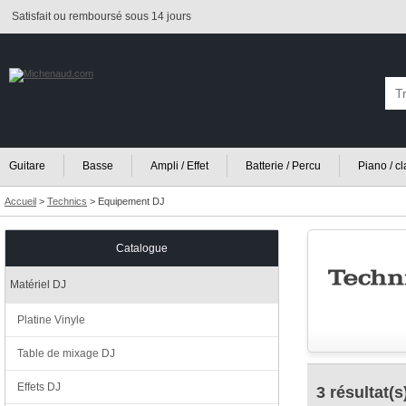
Satisfait ou remboursé sous 14 jours
Guitare
Basse
Ampli / Effet
Batterie / Percu
Piano / c
Accueil
>
Technics
>
Equipement DJ
Catalogue
Matériel DJ
Platine Vinyle
Table de mixage DJ
Effets DJ
3 résultat(s