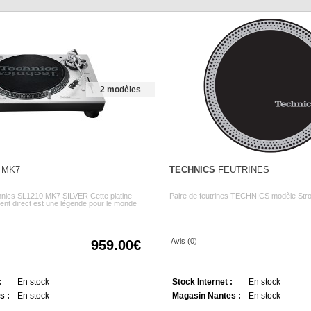
2 modèles
 MK7
TECHNICS
FEUTRINES
chnics SL1210 MK7 SILVER Cette platine
Paire de feutrines TECHNICS modèle Str
ent direct est une légende pour le monde
Avis (0)
959.00
:
En stock
Stock Internet :
En stock
s :
En stock
Magasin Nantes :
En stock