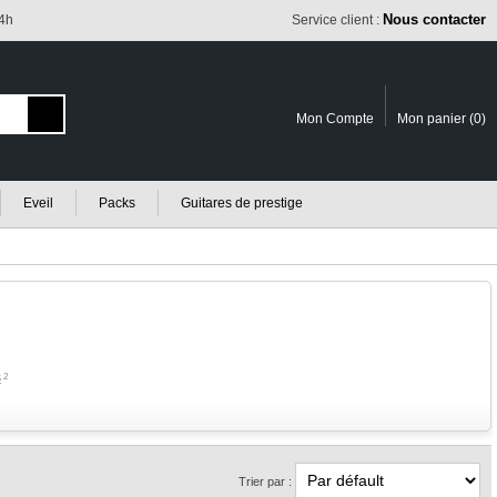
Nous contacter
24h
Service client :
Mon Compte
Mon panier (
0
)
Eveil
Packs
Guitares de prestige
s
2
Trier par :