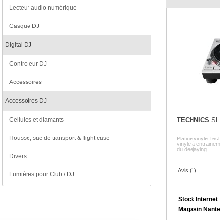
Lecteur audio numérique
Casque DJ
Digital DJ
Controleur DJ
Accessoires
Accessoires DJ
TECHNICS
SL
Cellules et diamants
Housse, sac de transport & flight case
Platine vinyle Te
vinyle à entrainem
du deejaying. ...
Divers
Avis (1)
Lumières pour Club / DJ
Stock Internet 
Magasin Nante