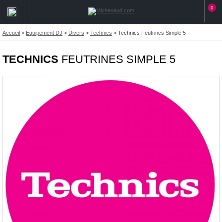
0
Accueil
>
Equipement DJ
>
Divers
>
Technics
>
Technics Feutrines Simple 5
TECHNICS
FEUTRINES SIMPLE 5