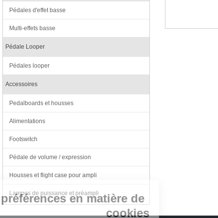
Pédales d'effet basse
Multi-effets basse
Pédale Looper
Pédales looper
Accessoires
Pedalboards et housses
Alimentations
Footswitch
Pédale de volume / expression
Continuer sans accepter
Housses et flight case pour ampli
Lampes de puissance et préampli
Vos préférences en matière de
cookies