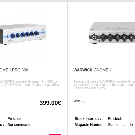
ME I PRO 600
WARWICK
GNOME I
e WARWICK modèle Gnome I Pro 600 La
Tête ampli basse WARWICK modèle Gnome
e i Pro 600 est une tête basse qui offre
Warwick Gnome i est une tête basse qui o
..
un son clair avec des ...
Avis (0)
399.00
:
En stock
Stock Internet :
En stock
s :
Sur commande
Magasin Nantes :
Sur commande