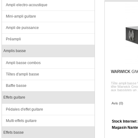
Ampli electro-acoustique
Mini-ampli guitare
Ampli de puissance
Préampli
Amplis basse
Ampli basse combos
WARWICK
GNO
Têtes d'ampli basse
Tête ampli bass
Baffle basse
tête Warwick Gnom
aux bassistes un .
Effets guitare
Avis (0)
Pédales d'effet guitare
Multi-effets guitare
Stock Internet 
Magasin Nante
Effets basse