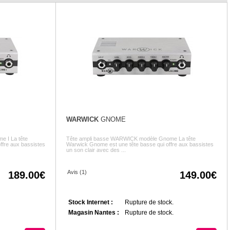
WARWICK
GNOME
 I La tête
Tête ampli basse WARWICK modèle Gnome La tête
ffre aux bassistes
Warwick Gnome est une tête basse qui offre aux bassistes
un son clair avec des ...
Avis (1)
189.00
149.00
Stock Internet :
Rupture de stock.
Magasin Nantes :
Rupture de stock.