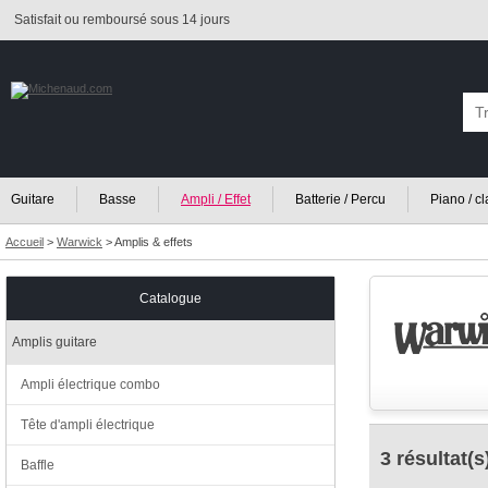
Satisfait ou remboursé sous 14 jours
Guitare
Basse
Ampli / Effet
Batterie / Percu
Piano / c
Accueil
>
Warwick
>
Amplis & effets
Catalogue
Amplis guitare
Ampli électrique combo
Tête d'ampli électrique
3 résultat(s
Baffle