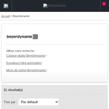
0
Accueil
>
Beyerdynamic
Affinez votre recherche :
Casque studio Beyerdynamic
9
Ecouteurs intra-auriculaire
1
Micro de scène Beyerdynamic
1
11 résultat(s)
Trier par :