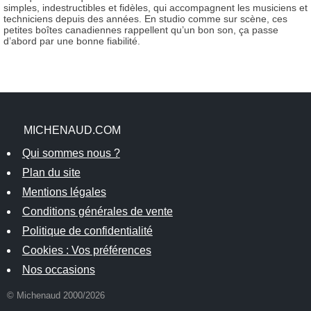
simples, indestructibles et fidèles, qui accompagnent les musiciens et
techniciens depuis des années. En studio comme sur scène, ces
petites boîtes canadiennes rappellent qu’un bon son, ça passe
d’abord par une bonne fiabilité.
MICHENAUD.COM
Qui sommes nous ?
Plan du site
Mentions légales
Conditions générales de vente
Politique de confidentialité
Cookies : Vos préférences
Nos occasions
© Michenaud 2000/2026