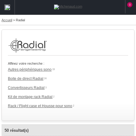
0
Accueil
>
Radial
Affinez votre recherche :
Autres périphériques sono
19
Boite de direct Radial
24
Convertisseurs Radial
3
Kit de montage rack Radial
2
Rack / Flight case et Housse pour sono
2
50 résultat(s)