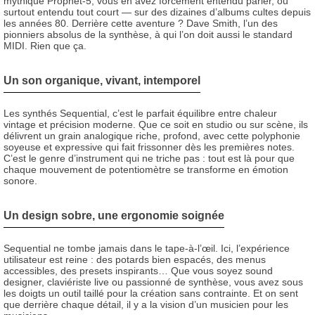
mythique Prophet-5, vous en avez forcément entendu parler, ou
surtout entendu tout court — sur des dizaines d’albums cultes depuis
les années 80. Derrière cette aventure ? Dave Smith, l’un des
pionniers absolus de la synthèse, à qui l’on doit aussi le standard
MIDI. Rien que ça.
Un son organique, vivant, intemporel
Les synthés Sequential, c’est le parfait équilibre entre chaleur
vintage et précision moderne. Que ce soit en studio ou sur scène, ils
délivrent un grain analogique riche, profond, avec cette polyphonie
soyeuse et expressive qui fait frissonner dès les premières notes.
C’est le genre d’instrument qui ne triche pas : tout est là pour que
chaque mouvement de potentiomètre se transforme en émotion
sonore.
Un design sobre, une ergonomie soignée
Sequential ne tombe jamais dans le tape-à-l’œil. Ici, l’expérience
utilisateur est reine : des potards bien espacés, des menus
accessibles, des presets inspirants… Que vous soyez sound
designer, claviériste live ou passionné de synthèse, vous avez sous
les doigts un outil taillé pour la création sans contrainte. Et on sent
que derrière chaque détail, il y a la vision d’un musicien pour les