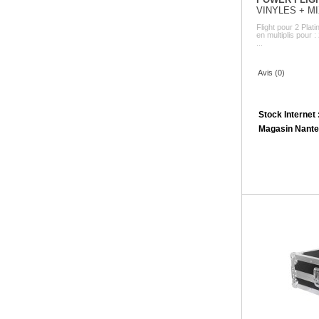
VINYLES + M
Flight pour 2 Plat
en multiplis pour 
...
Avis (0)
Stock Internet 
Magasin Nante