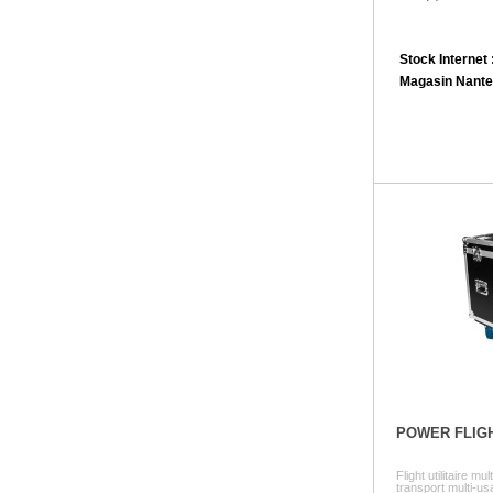
Stock Internet 
Magasin Nante
POWER FLIG
Flight utilitaire m
transport multi-us