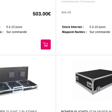
compartiments 2 fermetures ...
Avis (0)
503.00
:
5 à 10 jours
Stock Internet :
5 à 10 jours
s :
Sur commande
Magasin Nantes :
Sur commande
HTS
FLIGHT 2 PLATINES
POWER FLIGHTS
FCM MIXER M