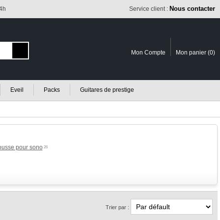
Nous contacter
24h
Service client :
Mon Compte
Mon panier (
0
)
Eveil
Packs
Guitares de prestige
Housse pour sono
26
Trier par :