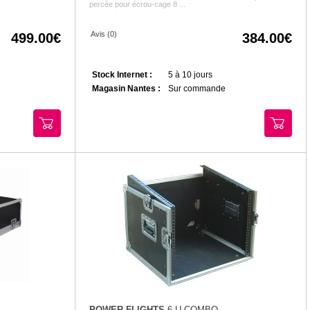
percée pour écrou-cage 8 ...
Avis (0)
499.00
384.00
Stock Internet :
5 à 10 jours
Magasin Nantes :
Sur commande
POWER FLIGHTS
6 U COMBO