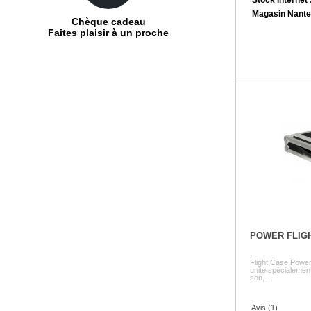
Magasin Nante
Chèque cadeau
Faites plaisir à un proche
POWER FLIG
Flight Case Power 
unité spécialement
son, ...
Avis (1)