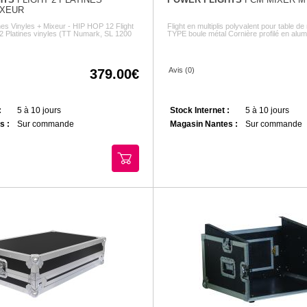
IXEUR
ines Vinyles + Mixeur - HIP HOP 12 Flight
Flight en multiplis polyvalent pour table d
: 2 Platines vinyles (TT Numark, SL 1200
TYPE boule métal Cornière profilé en alumi
Avis (0)
379.00
:
5 à 10 jours
Stock Internet :
5 à 10 jours
s :
Sur commande
Magasin Nantes :
Sur commande