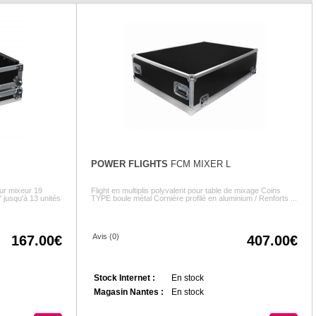
POWER FLIGHTS
FCM MIXER L
ur mixeur 19
Flight en multiplis polyvalent pour table de mixage Coins
" jusqu'à 13 unités
TYPE boule métal Cornière profilé en aluminium / Renforts ...
Avis (0)
167.00
407.00
Stock Internet :
En stock
Magasin Nantes :
En stock