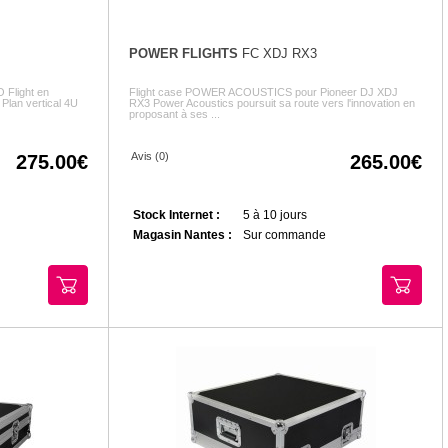
POWER FLIGHTS
FC XDJ RX3
 Flight en
Flight case POWER ACOUSTICS pour Pioneer DJ XDJ
 Plan vertical 4U
RX3 Power Acoustics poursuit sa route vers l'innovation en
proposant à ses ...
Avis (0)
275.00
265.00
Stock Internet :
5 à 10 jours
Magasin Nantes :
Sur commande