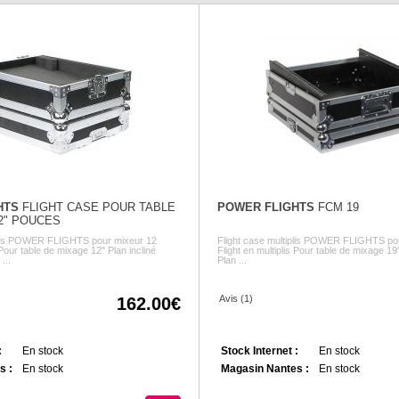
HTS
FLIGHT CASE POUR TABLE
POWER FLIGHTS
FCM 19
2" POUCES
iplis POWER FLIGHTS pour mixeur 12
Flight case multiplis POWER FLIGHTS po
 Pour table de mixage 12" Plan incliné
Flight en multiplis Pour table de mixage 19
...
Plan ...
Avis (1)
162.00
:
En stock
Stock Internet :
En stock
s :
En stock
Magasin Nantes :
En stock