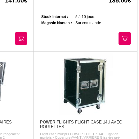
147.00
135.00
Stock Internet :
5 à 10 jours
Magasin Nantes :
Sur commande
TAIRES
POWER FLIGHTS
FLIGHT CASE 14U AVEC
ROULETTES
u de rangement
Flight case multiplis POWER FLIGHTS14U Flight en
n 2
multiplis - Ouverture AVANT / ARRIÈRE Glissière pré-