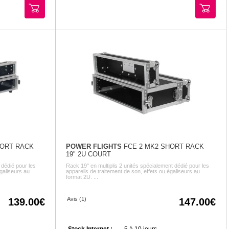
HORT RACK
POWER FLIGHTS
FCE 2 MK2 SHORT RACK
19" 2U COURT
 dédié pour les
Rack 19" en multiplis 2 unités spécialement dédié pour les
égaliseurs au
appareils de traitement de son, effets ou égaliseurs au
format 2U. ...
Avis (1)
139.00
147.00
Stock Internet :
5 à 10 jours