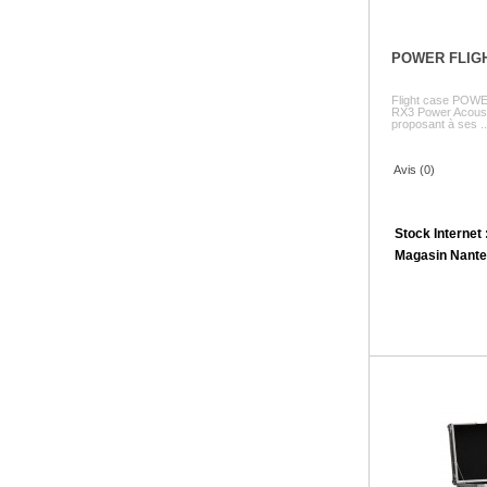
POWER FLIG
Flight case POW
RX3 Power Acousti
proposant à ses ..
Avis (0)
Stock Internet 
Magasin Nante