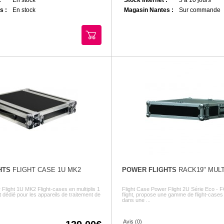
s :
En stock
Magasin Nantes :
Sur commande
HTS
FLIGHT CASE 1U MK2
POWER FLIGHTS
RACK19" MULT
Flight 1U MK2 Flight-cases en multiplis 1
Flight Case Power Flight 2U Série Eco 
 dédié pour les appareils de traitement de
flight, propose une gamme de flight-cases
dans une ...
Avis (0)