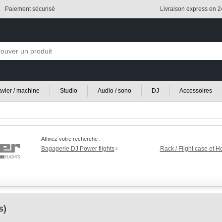
Paiement sécurisé
Livraison express en 
lavier / machine
Studio
Audio / sono
DJ
Accessoires
Affinez votre recherche :
Bagagerie DJ Power flights
Rack / Flight case et 
8
s)