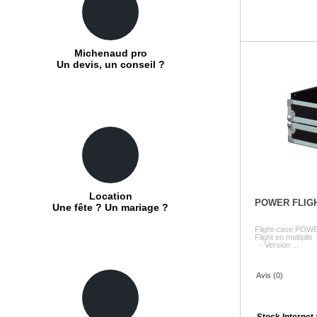
Michenaud pro
Un devis, un conseil ?
Location
POWER FLIG
Une fête ? Un mariage ?
Flight-case POW
Flight en multipl
- Version ...
Avis (0)
Stock Internet 