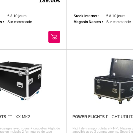
139.00
:
5 à 10 jours
Stock Internet :
5 à 10 jours
s :
Sur commande
Magasin Nantes :
Sur commande
HTS
FT LXX MK2
POWER FLIGHTS
FLIGHT UTILI
ulti-usages avec roues + coupelles Flight de
Flight de transport utilitare FT-PL Platea
age en multiplis 2 fermetures de type
amovible avec 3 compartiments. Séparé e