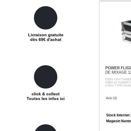
Livraison gratuite
dès 69€ d'achat
POWER FLIG
DE MIXAGE 1
Flight case mult
Flight en multiplis
Coins TYPE boule 
click & collect
Avis (0)
Toutes les infos ici
Stock Internet 
Magasin Nante