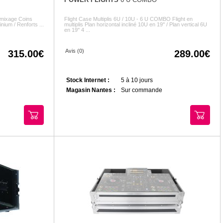
e mixage Coins
Flight Case Multiplis 6U / 10U - 6 U COMBO Flight en
nium / Renforts ...
multiplis Plan horizontal incliné 10U en 19'' / Plan vertical 6U
en 19'' 4 ...
Avis (0)
315.00
289.00
Stock Internet :
5 à 10 jours
Magasin Nantes :
Sur commande