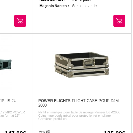
Magasin Nantes :
Sur commande
IPLIS 2U
POWER FLIGHTS
FLIGHT CASE POUR DJM
2000
- FC 2 MK2 POWER
Flight en multiplis pour table de mixage Pioneer DJM2000
 au format 19”
Coins type boule métal pour protection et empilage
Cornières profilé en ...
Avis (0)