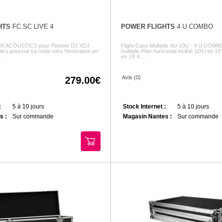
HTS
FC SC LIVE 4
POWER FLIGHTS
4 U COMBO
ER ACOUSTICS pour Pioneer DJ XDJ
Flight Case Multiplis 4U-10U - 4 U COMBO
cs poursuit sa route vers l'innovation en
multiplis Plan horizontal incliné 1OU en 19'
.
en 19' 4 ...
Avis (0)
279.00
:
5 à 10 jours
Stock Internet :
5 à 10 jours
s :
Sur commande
Magasin Nantes :
Sur commande