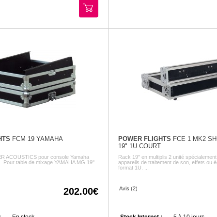
HTS
FCM 19 YAMAHA
POWER FLIGHTS
FCE 1 MK2 S
19" 1U COURT
ER ACOUSTICS pour console Yamaha
Rack 19'' en multiplis 2 unité spécialement
is Pour table de mixage YAMAHA MG 19''
appareils de traitement de son, effets ou 
format 1U. ...
Avis (2)
202.00
:
En stock
Stock Internet :
5 à 10 jours