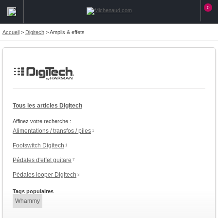
0
Accueil
>
Digitech
>
Amplis & effets
Tous les articles Digitech
Affinez votre recherche :
Alimentations / transfos / piles
1
Footswitch Digitech
1
Pédales d'effet guitare
7
Pédales looper Digitech
3
Tags populaires
Whammy