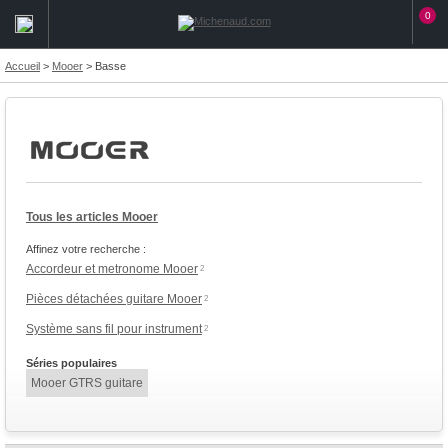
0
Accueil
>
Mooer
>
Basse
Tous les articles Mooer
Affinez votre recherche :
Accordeur et metronome Mooer
2
Pièces détachées guitare Mooer
2
Système sans fil pour instrument
2
Séries populaires
Mooer GTRS guitare