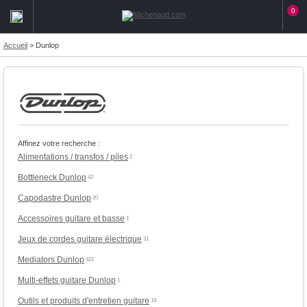
0
Accueil
>
Dunlop
Affinez votre recherche :
Alimentations / transfos / piles
2
Bottleneck Dunlop
42
Capodastre Dunlop
20
Accessoires guitare et basse
1
Jeux de cordes guitare électrique
31
Mediators Dunlop
422
Multi-effets guitare Dunlop
1
Outils et produits d'entretien guitare
19