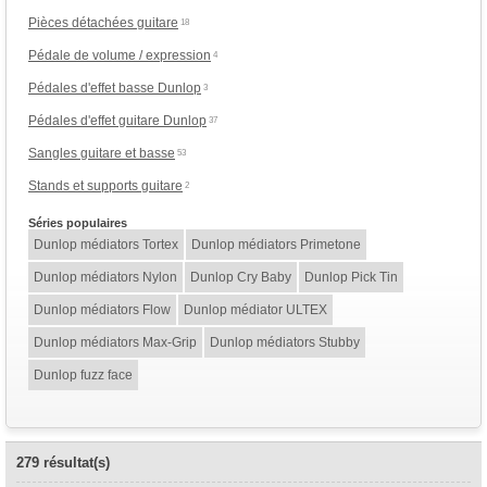
Pièces détachées guitare
18
Pédale de volume / expression
4
Pédales d'effet basse Dunlop
3
Pédales d'effet guitare Dunlop
37
Sangles guitare et basse
53
Stands et supports guitare
2
Séries populaires
Dunlop médiators Tortex
Dunlop médiators Primetone
Dunlop médiators Nylon
Dunlop Cry Baby
Dunlop Pick Tin
Dunlop médiators Flow
Dunlop médiator ULTEX
Dunlop médiators Max-Grip
Dunlop médiators Stubby
Dunlop fuzz face
279 résultat(s)