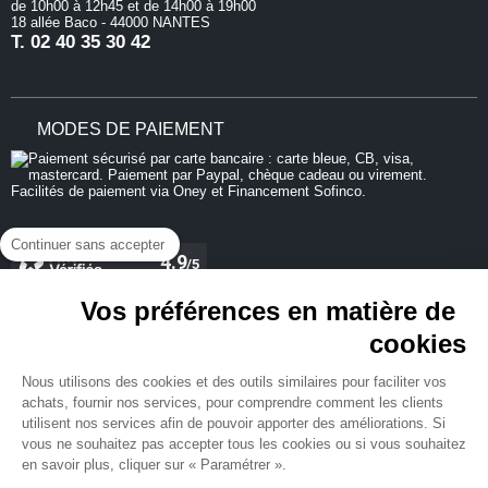
de 10h00 à 12h45 et de 14h00 à 19h00
18 allée Baco - 44000 NANTES
T.
02 40 35 30 42
MODES DE PAIEMENT
Continuer sans accepter
Vos préférences en matière de
cookies
REJOIGNEZ-NOUS
Nous utilisons des cookies et des outils similaires pour faciliter vos
achats, fournir nos services, pour comprendre comment les clients
utilisent nos services afin de pouvoir apporter des améliorations. Si
vous ne souhaitez pas accepter tous les cookies ou si vous souhaitez
en savoir plus, cliquer sur « Paramétrer ».
NEWSLETTER