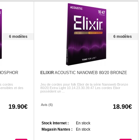
6 modèles
6 modèles
HOSPHOR
ELIXIR
ACOUSTIC NANOWEB 80/20 BRONZE
es cordes
Jeu de cordes pour folk Elixir de la série Nanoweb Bronze
sensibles et des
80/20 Extra Light 10.14.23.30.39.47 Les cordes Elixir
possèdent un ...
Avis (6)
19.90
18.90
Stock Internet :
En stock
Magasin Nantes :
En stock