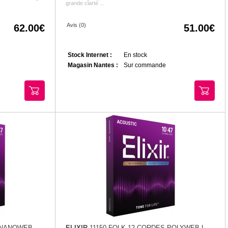
grande clarté ...
Avis (0)
62.00
51.00
Stock Internet :
En stock
Magasin Nantes :
Sur commande
 NANOWEB
ELIXIR
11150 FOLK 12 CORDES POLYWEB L