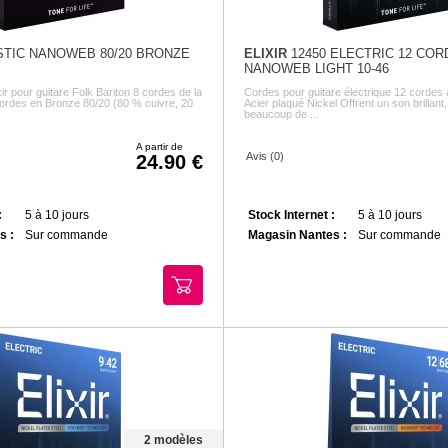
TIC NANOWEB 80/20 BRONZE
ELIXIR
12450 ELECTRIC 12 COR
NANOWEB LIGHT 10-46
ir pour guitare Folk Bariton 8 cordes de la
Cordes pour guitare électrique 12 cordes a
rdes en Bronze 80/20 (80 % cuivre, 20
Acier plaqué Nickel Offrent un son brillant
beaucoup de ...
A partir de
Avis (0)
24.90
:
5 à 10 jours
Stock Internet :
5 à 10 jours
s :
Sur commande
Magasin Nantes :
Sur commande
2 modèles