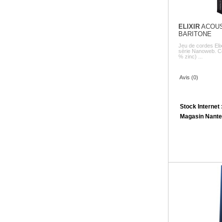
ELIXIR
ACOUS
BARITONE
Jeu de cordes Elix
série Nanoweb. Co
% zinc) ...
Avis (0)
Stock Internet 
Magasin Nante