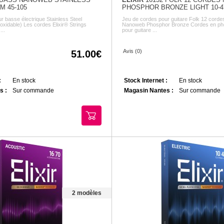
M 45-105
PHOSPHOR BRONZE LIGHT 10-4
r basse électrique Stainless Steel
Jeu de cordes pour guitare Folk 12 cordes 
oxidable) Les cordes Elixir® Strings
Nanoweb Phosphor Bronze Cordes en ph
...
pour guitare ...
Avis (0)
51.00
:
En stock
Stock Internet :
En stock
s :
Sur commande
Magasin Nantes :
Sur commande
2 modèles