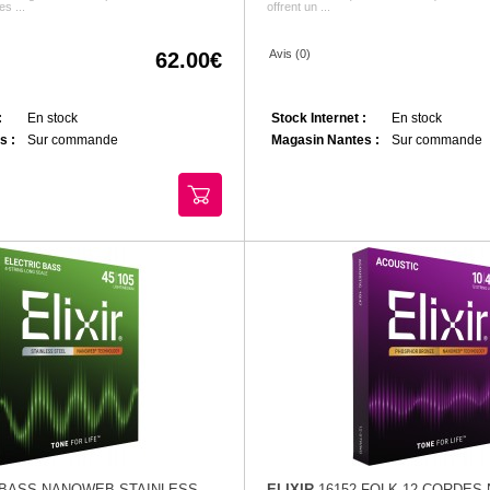
s ...
offrent un ...
Avis (0)
62.00
:
En stock
Stock Internet :
En stock
s :
Sur commande
Magasin Nantes :
Sur commande
 BASS NANOWEB STAINLESS
ELIXIR
16152 FOLK 12 CORDES