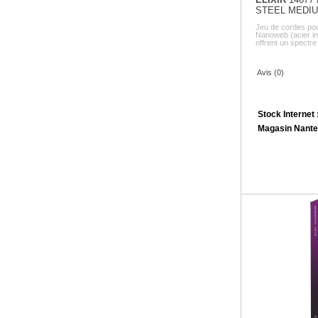
STEEL MEDIU
Jeu de cordes pou
Nanoweb (acier in
offrent un spectre 
Avis (0)
Stock Internet 
Magasin Nante