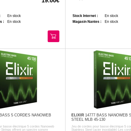
19.00
:
En stock
Stock Internet :
En stock
s :
En stock
Magasin Nantes :
En stock
 BASS 5 CORDES NANOWEB
ELIXIR
14777 BASS NANOWEB 
STEEL MLB 45-130
ur basse électrique 5 cordes Nanoweb
Jeu de cordes pour basse électrique 5 
 Strings offrent un spectre sonore
Stainless Steel (acier inoxidable) Les cord