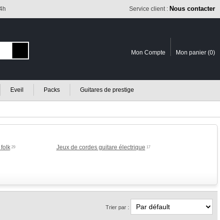
Nous contacter
24h
Service client :
Mon Compte
Mon panier (
0
)
Eveil
Packs
Guitares de prestige
folk
Jeux de cordes guitare électrique
29
17
Trier par :