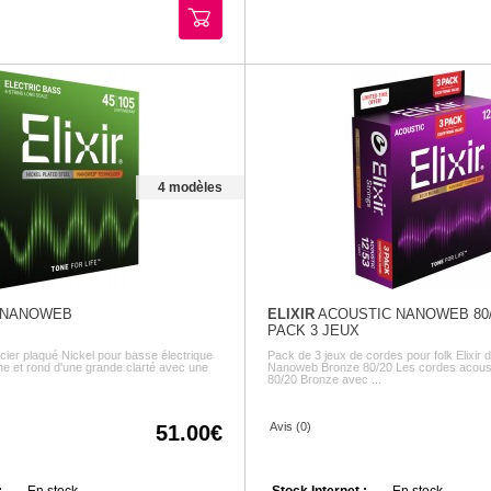
4 modèles
 NANOWEB
ELIXIR
ACOUSTIC NANOWEB 80
PACK 3 JEUX
cier plaqué Nickel pour basse électrique
Pack de 3 jeux de cordes pour folk Elixir d
he et rond d'une grande clarté avec une
Nanoweb Bronze 80/20 Les cordes acoust
80/20 Bronze avec ...
Avis (0)
51.00
:
En stock
Stock Internet :
En stock