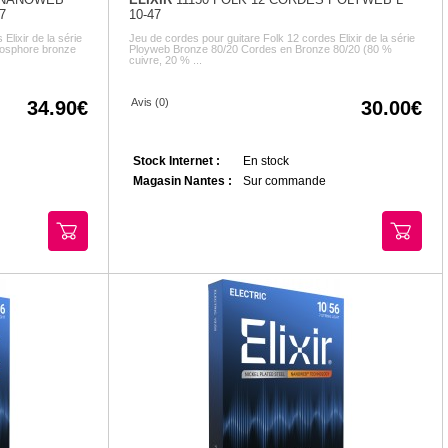
7
10-47
Elixir de la série
Jeu de cordes pour guitare Folk 12 cordes Elixir de la série
osphore bronze
Ployweb Bronze 80/20 Cordes en Bronze 80/20 (80 %
cuivre, 20 % ...
Avis (0)
34.90
30.00
Stock Internet :
En stock
Magasin Nantes :
Sur commande