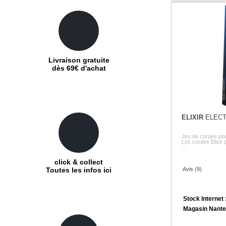
Livraison gratuite
dès 69€ d'achat
ELIXIR
ELECT
Jeu de cordes pour
Les cordes Elixir 
...
click & collect
Avis (9)
Toutes les infos ici
Stock Internet 
Magasin Nante