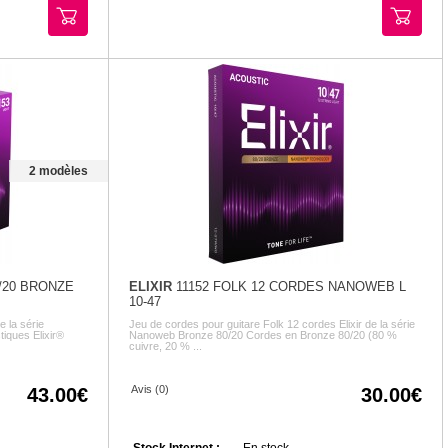
2 modèles
/20 BRONZE
ELIXIR
11152 FOLK 12 CORDES NANOWEB L
10-47
e la série
Jeu de cordes pour guitare Folk 12 cordes Elixir de la série
iques Elixir®
Nanoweb Bronze 80/20 Cordes en Bronze 80/20 (80 %
cuivre, 20 % ...
Avis (0)
43.00
30.00
Stock Internet :
En stock