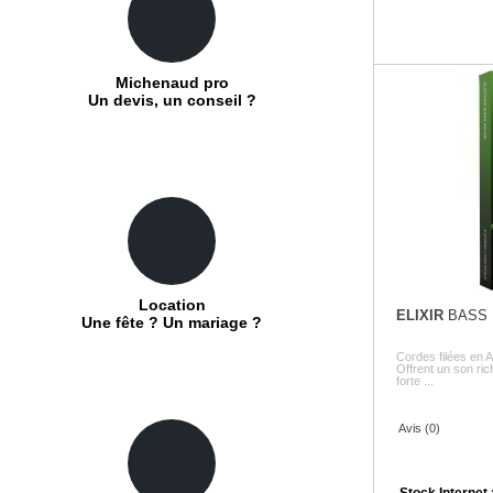
Michenaud pro
Un devis, un conseil ?
Location
ELIXIR
BASS
Une fête ? Un mariage ?
Cordes filées en A
Offrent un son ric
forte ...
Avis (0)
Stock Internet 