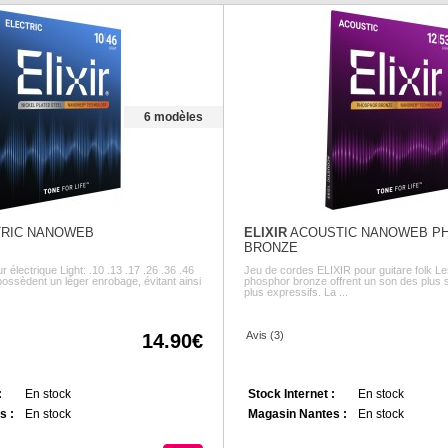
6 modèles
RIC NANOWEB
ELIXIR
ACOUSTIC NANOWEB P
BRONZE
 électrique Light: .10 .13 .17 .26 .36 .46
Jeu de cordes ELIXIR pour guitare folk L
possèdent un léger enrobage, évitant ainsi
phosphor bronze offrent un son des plus 
plus expressifs. La ...
Avis (3)
14.90
:
En stock
Stock Internet :
En stock
s :
En stock
Magasin Nantes :
En stock