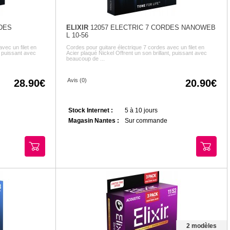
DES
ELIXIR
12057 ELECTRIC 7 CORDES NANOWEB
L 10-56
vec un filet en
Cordes pour guitare électrique 7 cordes avec un filet en
, puissant avec
Acier plaqué Nickel Offrent un son brillant, puissant avec
beaucoup de ...
Avis (0)
28.90
20.90
Stock Internet :
5 à 10 jours
Magasin Nantes :
Sur commande
2 modèles