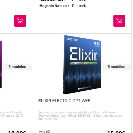
Magasin Nantes :
En stock
5 modèles
5 modèles
ELIXIR
ELECTRIC OPTIWEB
la série Ployweb
Jeu de cordes pour guitare électrique Elixir de la série
0 % cuivre, 20 %
Optiweb Super Light 09-11-16-24-32-42 Les musiciens qui
ont l'habitude ...
Avis (0)