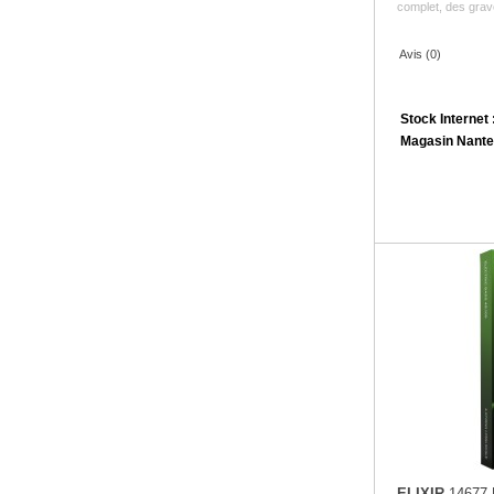
complet, des grave
Avis (0)
Stock Internet 
Magasin Nante
ELIXIR
14677