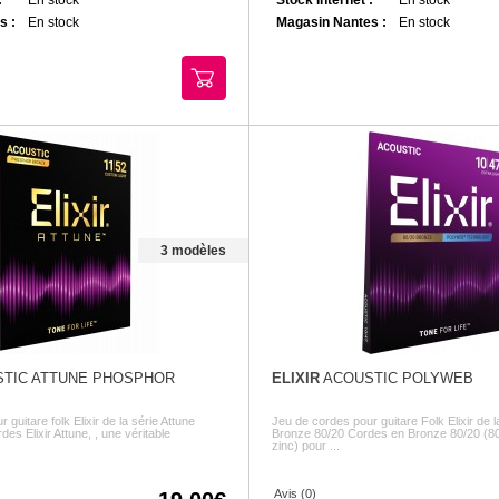
s :
En stock
Magasin Nantes :
En stock
3 modèles
TIC ATTUNE PHOSPHOR
ELIXIR
ACOUSTIC POLYWEB
guitare folk Elixir de la série Attune
Jeu de cordes pour guitare Folk Elixir de 
es Elixir Attune, , une véritable
Bronze 80/20 Cordes en Bronze 80/20 (8
zinc) pour ...
Avis (0)