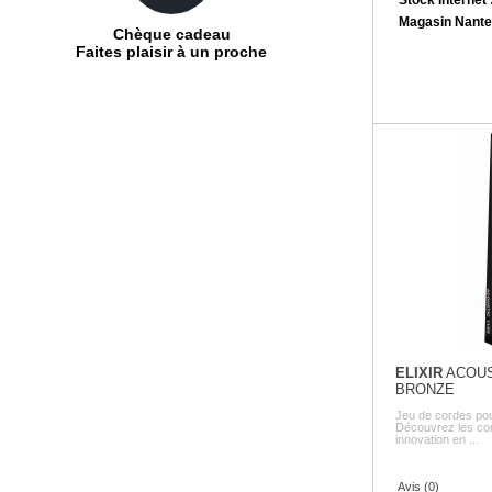
Magasin Nante
Chèque cadeau
Faites plaisir à un proche
ELIXIR
ACOUS
BRONZE
Jeu de cordes pour 
Découvrez les cord
innovation en ...
Avis (0)