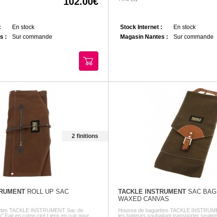
102.00
:
En stock
Stock Internet :
En stock
s :
Sur commande
Magasin Nantes :
Sur commande
2 finitions
TRUMENT
ROLL UP SAC
TACKLE INSTRUMENT
SAC BAG
WAXED CANVAS
ettes TACKLE INSTRUMENT Sac de
Housse de baguettes TACKLE INSTRUM
" Fait en coton ciré Liens en cuir pour
les batteurs souhaitant transporter seuleme