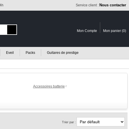
Nous contacter
24h
Service client :
Mon Compte
Mon panier (
0
)
Eveil
Packs
Guitares de prestige
Accessoires batterie
2
Trier par :