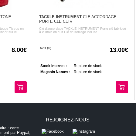
 TONE
TACKLE INSTRUMENT
CLE ACCORDAGE +
PORTE CLE CUIR
 Rouge Tissus en
Clé d'accordage TACKLE INSTRUMENT Porte clé fabriqué
incer sur le
à la main en cuir Clé de serrage incluse
Avis (0)
8.00
13.00
Stock Internet :
Rupture de stock.
Magasin Nantes :
Rupture de stock.
REJOIGNEZ-NOUS