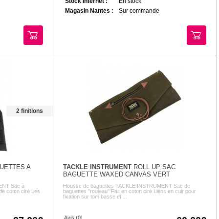
Stock Internet :
En stock
Magasin Nantes :
Sur commande
2 finitions
UETTES A
TACKLE INSTRUMENT
ROLL UP SAC
BAGUETTE WAXED CANVAS VERT
ENT Sac à
Housse de baguettes TACKLE INSTRUMENT Sac de
de coton ciré Les
baguettes "rouleau" Fait en coton ciré Liens en cuir pour
fixation sur tom basse et ...
Avis (0)