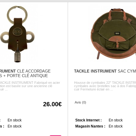
TRUMENT
CLÉ ACCORDAGE
TACKLE INSTRUMENT
SAC CYM
 + PORTE CLÉ ANTIQUE
 TACKLE INSTRUMENT Fabriqué en acier
Housse de cymbales 22" TACKLE INST
ion est basée sur une ancienne clé
cymbales avec bretelles sac à dos Fabriq
ir ...
cuir Fermeture éclair en ...
Avis (0)
26.00
:
En stock
Stock Internet :
En stock
s :
En stock
Magasin Nantes :
En stock