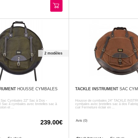
2 modèles
TRUMENT
HOUSSE CYMBALES
TACKLE INSTRUMENT
SAC CYM
t Sac Cymbales 22" Sac à Dos -
Housse de cymbales 24" TACKLE INST
 Sac à cymbales avec bretelles sac à
cymbales avec bretelles sac à dos Fabriq
ton et ...
cuir Fermeture éclair en ...
Avis (0)
239.00