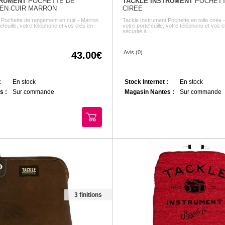
TRUMENT
POCHETTE DE
TACKLE INSTRUMENT
POCHETT
EN CUIR MARRON
CIREE
 Pochette de rangement en cuir - Marron
Tackle Instrument Pochette en toile cirée
feuille, votre téléphone et vos clés en
votre portefeuille, votre téléphone et vos c
sécurité à ...
Avis (0)
43.00
:
En stock
Stock Internet :
En stock
s :
Sur commande
Magasin Nantes :
Sur commande
3 finitions