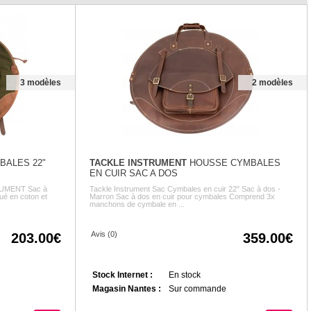
3 modèles
2 modèles
BALES 22"
TACKLE INSTRUMENT
HOUSSE CYMBALES
EN CUIR SAC A DOS
RUMENT Sac à
Tackle Instrument Sac Cymbales en cuir 22" Sac à dos -
ué en coton et
Marron Sac à dos en cuir pour cymbales Comprend 3x
manchons de cymbale en ...
Avis (0)
203.00
359.00
Stock Internet :
En stock
Magasin Nantes :
Sur commande