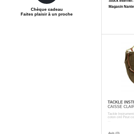
Stock Internet 
Magasin Nante
Chèque cadeau
Faites plaisir à un proche
TACKLE INS
CAISSE CLAI
Tackle Instrument 
coton ciré Peut co
...
Avis (0)