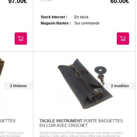
97.00
60.00
Stock Internet :
En stock
Magasin Nantes :
Sur commande
2 finitions
2 modèles
UETTES
TACKLE INSTRUMENT
PORTE BAGUETTES
EN CUIR AVEC CROCHET
ENT Conçu pour
Tackle Instrument Porte baguettes en cuir avec crochet -
nt l'essentiel
Marron Cette pièce unique vous offira une multitude de