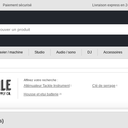
Paiement sécurisé
Livraison express en 
lavier / machine
Studio
Audio / sono
DJ
Accessoires
Affinez votre recherche :
Atténuateur Tackle Instrument
Clé de serrage
1
4
Housse et etui batterie
29
s)