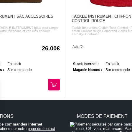
TRUMENT
SAC ACCESSOIRES
TACKLE INSTRUMENT
CHIFFON
CONTROL ROUGE
 TACKLE INSTRUMENT Idéal pour ranger
Tackle Instrument Chiffon Tone Control -
 votre téléphone et vos clés en toute
coton Couleur rouge Comprend 2 clips à p
...
cercalge Controlez ...
Avis (0)
26.00
:
En stock
Stock Internet :
En stock
s :
Sur commande
Magasin Nantes :
Sur commande
TIONS
MODES DE PAIEMENT
i de commandes internet
ations sur notre
page de contact