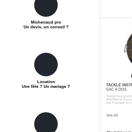
Michenaud pro
Un devis, un conseil ?
Location
TACKLE INS
Une fête ? Un mariage ?
SAC A DOS
Tackle Instrumen
Vert/Marron Foncé
dos Fabriqué en co
Avis (0)