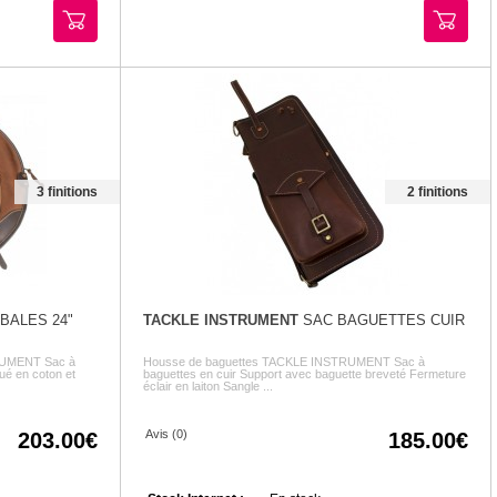
3 finitions
2 finitions
BALES 24"
TACKLE INSTRUMENT
SAC BAGUETTES CUIR
RUMENT Sac à
Housse de baguettes TACKLE INSTRUMENT Sac à
ué en coton et
baguettes en cuir Support avec baguette breveté Fermeture
éclair en laiton Sangle ...
Avis (0)
203.00
185.00