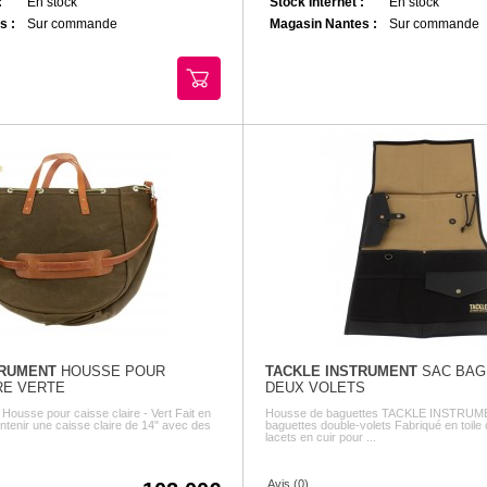
:
En stock
Stock Internet :
En stock
s :
Sur commande
Magasin Nantes :
Sur commande
TRUMENT
HOUSSE POUR
TACKLE INSTRUMENT
SAC BAG
RE VERTE
DEUX VOLETS
Housse pour caisse claire - Vert Fait en
Housse de baguettes TACKLE INSTRUM
ntenir une caisse claire de 14" avec des
baguettes double-volets Fabriqué en toile 
lacets en cuir pour ...
Avis (0)