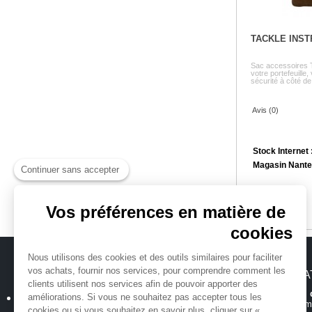
TACKLE INS
Sac accessoires
votre portefeuille,
sécurité à côté de 
Avis (0)
Stock Internet 
Magasin Nante
Continuer sans accepter
Vos préférences en matière de
cookies
Nous utilisons des cookies et des outils similaires pour faciliter
vos achats, fournir nos services, pour comprendre comment les
MICHENAUD.COM
INFORMA
clients utilisent nos services afin de pouvoir apporter des
Hotline et suiv
améliorations. Si vous ne souhaitez pas accepter tous les
Qui sommes nous ?
Toutes les inform
cookies ou si vous souhaitez en savoir plus, cliquer sur «