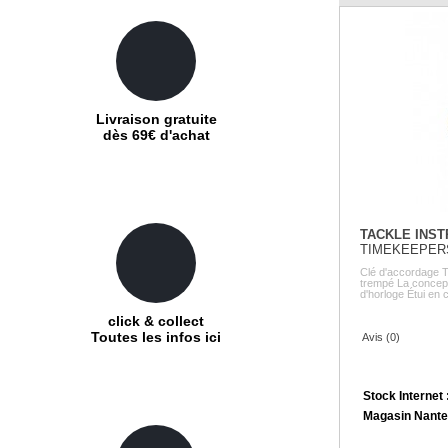
Livraison gratuite
dès 69€ d'achat
TACKLE INS
TIMEKEEPERS
BRASS
Clé d'accordage
trempé La concept
d'horloge Étui en cu
click & collect
Toutes les infos ici
Avis (0)
Stock Internet 
Magasin Nante