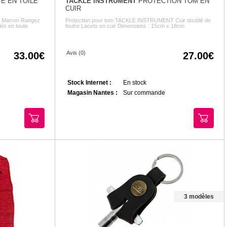
E EN TOILE
TACKLE INSTRUMENT
PROTECTION TOM EN
CUIR
 - Marron Rangez
Protection pour tom TACKLE INSTRUMENT Cuir doublé de
lés en toute
feutre Lacets en cuir Dimensions : 15cm x 18cm
Avis (0)
33.00
27.00
Stock Internet :
En stock
Magasin Nantes :
Sur commande
3 modèles