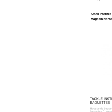
Stock Internet 
Magasin Nante
TACKLE INS
BAGUETTES
Housse de bagu
baguettes "rouleau