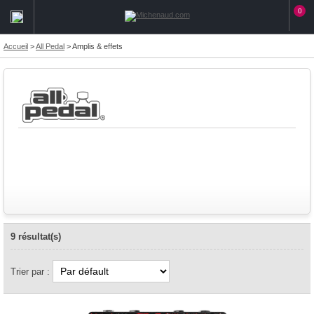
0
Accueil
>
All Pedal
>
Amplis & effets
9 résultat(s)
Trier par :