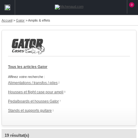
0
Accueil
>
Gator
>
Amplis & effets
Tous les articles Gator
Affinez votre recherche :
Alimentations / transfos / piles
2
Housses et flight case pour ampli
9
Pedalboards et housses Gator
7
Stands et supports guitare
1
19 résultat(s)