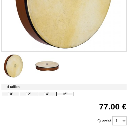
4 tailles
10"
12"
14"
16"
77.00
Quantité