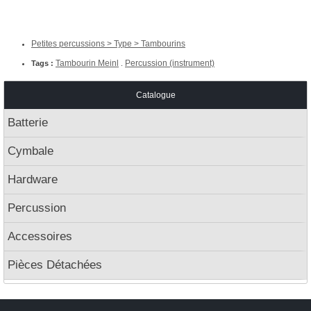
Petites percussions > Type > Tambourins
Tambourin Meinl
Percussion (instrument)
Tags :
.
Catalogue
Batterie
Cymbale
Hardware
Percussion
Accessoires
Pièces Détachées