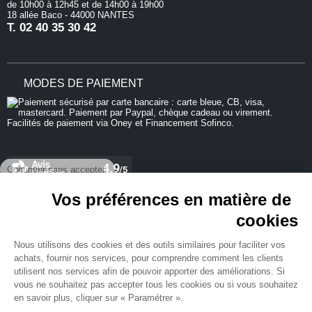
de 10h00 à 12h45 et de 14h00 à 19h00
18 allée Baco - 44000 NANTES
T.
02 40 35 30 42
MODES DE PAIEMENT
Continuer sans accepter
Vos préférences en matière de
cookies
REJOIGNEZ-NOUS
Nous utilisons des cookies et des outils similaires pour faciliter vos
achats, fournir nos services, pour comprendre comment les clients
utilisent nos services afin de pouvoir apporter des améliorations. Si
vous ne souhaitez pas accepter tous les cookies ou si vous souhaitez
en savoir plus, cliquer sur « Paramétrer ».
NEWSLETTER