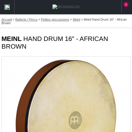
0
Accueil
>
Batterie / Percu
>
Petites percussions
>
Meinl
>
Meinl Hand Drum 16" - African
Brown
MEINL
HAND DRUM 16" - AFRICAN
BROWN