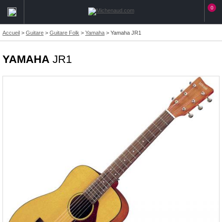
0
Accueil
>
Guitare
>
Guitare Folk
>
Yamaha
>
Yamaha JR1
YAMAHA
JR1