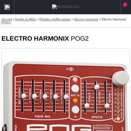
0
Accueil
>
Amplis & effets
>
Pédales d'effet guitare
>
Electro harmonix
>
Electro Harmonix
POG2
ELECTRO HARMONIX
POG2