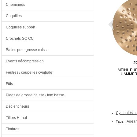
Cheminées
Coquilles
Coquilles support
Crochets GC CC
Battes pour grosse caisse
Events décompression
2
MEINL PU
Feutres / coupelles cymbale
HAMMER
Fûts
Pieds de grosse caisse / tom basse
Déclencheurs
Cymbales cra
Tilters Hi-hat
Agean
Tags :
Timbres