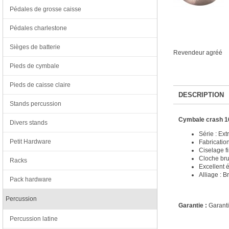
Pédales de grosse caisse
Pédales charlestone
Sièges de batterie
Revendeur agréé
Pieds de cymbale
Pieds de caisse claire
DESCRIPTION
Stands percussion
Cymbale crash 1
Divers stands
Série : Ex
Petit Hardware
Fabricatio
Ciselage f
Cloche bru
Racks
Excellent é
Alliage : B
Pack hardware
Percussion
Garantie :
Garanti
Percussion latine