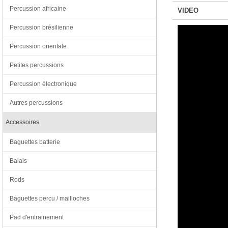
Percussion africaine
VIDEO
Percussion brésilienne
Percussion orientale
Petites percussions
Percussion électronique
Autres percussions
Accessoires
Baguettes batterie
Balais
Rods
Baguettes percu / mailloches
Pad d'entrainement