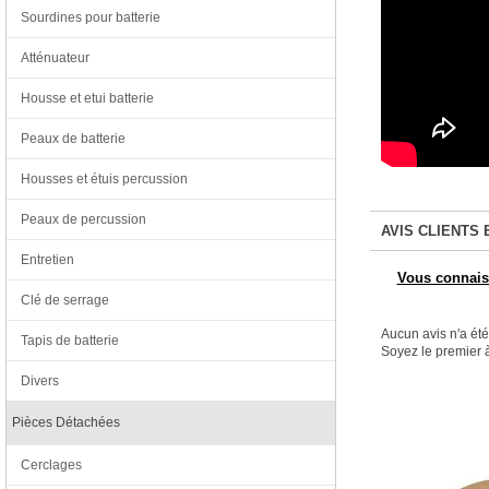
Sourdines pour batterie
Atténuateur
Housse et etui batterie
Peaux de batterie
Housses et étuis percussion
Peaux de percussion
AVIS CLIENTS 
Entretien
Vous connaiss
Clé de serrage
Aucun avis n'a ét
Tapis de batterie
Soyez le premier à
Divers
Pièces Détachées
Cerclages