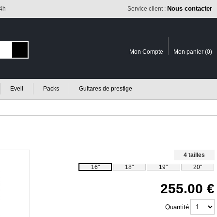
Nous contacter
24h
Service client :
Mon Compte
Mon panier (
0
)
Eveil
Packs
Guitares de prestige
4 tailles
16"
18"
19"
20"
255.00
Quantité