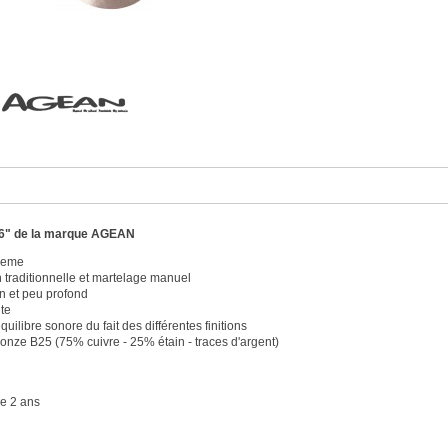
6" de la marque AGEAN
treme
n traditionnelle et martelage manuel
in et peu profond
te
quilibre sonore du fait des différentes finitions
ronze B25 (75% cuivre - 25% étain - traces d'argent)
e 2 ans