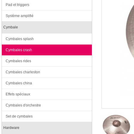
Pad et triggers
Système amplifié
Cymbale
Cymbales splash
Cymbales crash
Cymbales rides
Cymbales charleston
Cymbales china
Effets spéciaux
Cymbales d'orchestre
Set de cymbales
Hardware