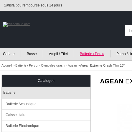
Satisfait ou remboursé sous 14 jours
Guitare
Basse
Ampli / Effet
Batterie / Percu
Piano / c
Accueil
>
Batterie / Percu
>
Cymbales crash
>
Agean
>
Agean Extreme Crash Thin 16"
AGEAN
EX
Catalogue
Batterie
Batterie Acoustique
Caisse claire
Batterie Electronique