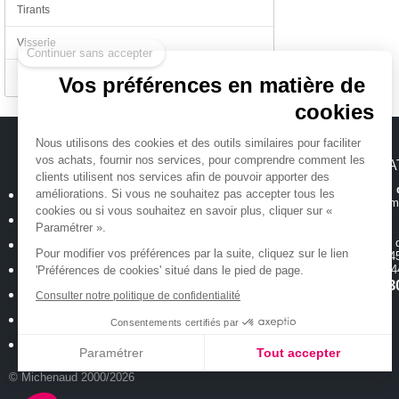
Tirants
Continuer sans accepter
Visserie
Divers
Vos préférences en matière de
cookies
Nous utilisons des cookies et des outils similaires pour faciliter
vos achats, fournir nos services, pour comprendre comment les
MICHENAUD.COM
INFORMA
clients utilisent nos services afin de pouvoir apporter des
Hotline et suiv
Qui sommes nous ?
améliorations. Si vous ne souhaitez pas accepter tous les
Toutes les inform
cookies ou si vous souhaitez en savoir plus, cliquer sur «
Plan du site
Paramétrer ».
Magasin
ouvert 
Mentions légales
Pour modifier vos préférences par la suite, cliquez sur le lien
de 10h00 à 12h45
Conditions générales de vente
18 allée Baco -
'Préférences de cookies' situé dans le pied de page.
T.
02 40 35 3
Politique de confidentialité
Consulter notre politique de confidentialité
Cookies : Vos préférences
Consentements certifiés par
Nos occasions
Paramétrer
Tout accepter
© Michenaud 2000/2026
Axeptio consent
Plateforme de Gestion du Consentement : Personnalisez vos Options