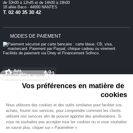
de 10h00 à 12h45 et de 14h00 à 19h00
18 allée Baco - 44000 NANTES
T.
02 40 35 30 42
MODES DE PAIEMENT
Continuer sans accepter
Vos préférences en matière de
cookies
REJOIGNEZ-NOUS
Nous utilisons des cookies et des outils similaires pour faciliter vos
achats, fournir nos services, pour comprendre comment les clients
utilisent nos services afin de pouvoir apporter des améliorations. Si
vous ne souhaitez pas accepter tous les cookies ou si vous souhaitez
en savoir plus, cliquer sur « Paramétrer ».
NEWSLETTER