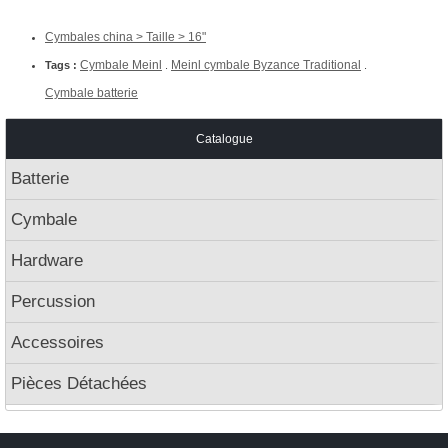
Cymbales china > Taille > 16"
Cymbale Meinl
Meinl cymbale Byzance Traditional
Tags :
.
.
Cymbale batterie
Catalogue
Batterie
Cymbale
Hardware
Percussion
Accessoires
Pièces Détachées