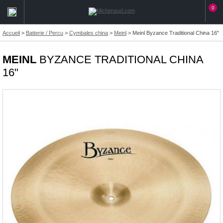
0
Accueil
>
Batterie / Percu
>
Cymbales china
>
Meinl
>
Meinl Byzance Traditional China 16"
MEINL
BYZANCE TRADITIONAL CHINA
16"